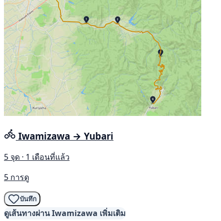
Iwamizawa → Yubari
5 จุด · 1 เดือนที่แล้ว
5 การดู
บันทึก
ดูเส้นทางผ่าน Iwamizawa เพิ่มเติม