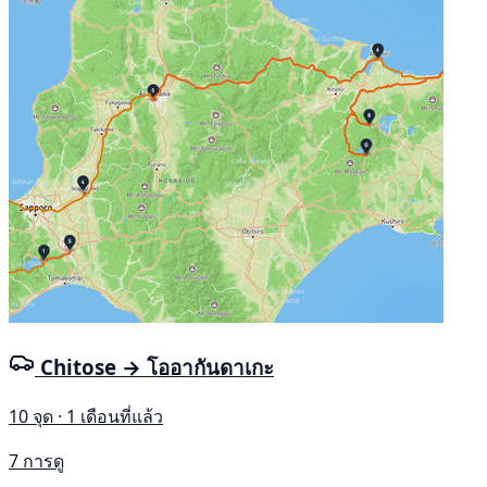
Chitose → โออากันดาเกะ
10 จุด · 1 เดือนที่แล้ว
7 การดู