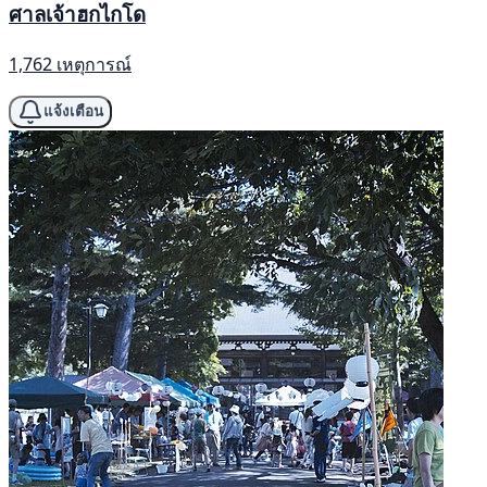
ศาลเจ้าฮกไกโด
1,762 เหตุการณ์
แจ้งเตือน