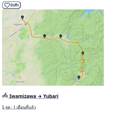
บันทึก
Iwamizawa → Yubari
5 จุด · 1 เดือนที่แล้ว