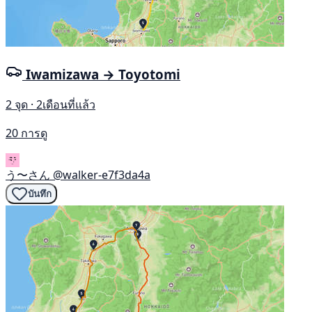
Iwamizawa → Toyotomi
2 จุด · 2เดือนที่แล้ว
20 การดู
う〜さん
@walker-e7f3da4a
บันทึก