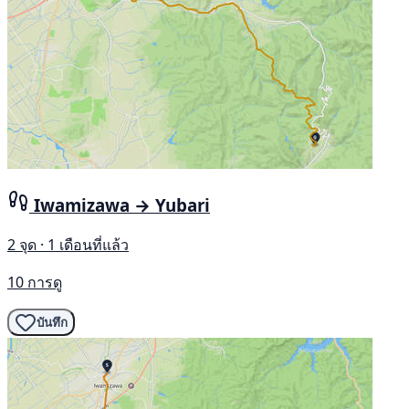
Iwamizawa → Yubari
2 จุด · 1 เดือนที่แล้ว
10 การดู
บันทึก