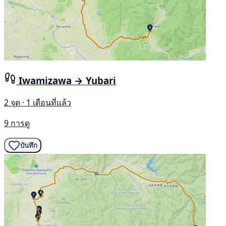
Iwamizawa → Yubari
2 จุด · 1 เดือนที่แล้ว
9 การดู
บันทึก