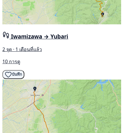
Iwamizawa → Yubari
2 จุด · 1 เดือนที่แล้ว
10 การดู
บันทึก