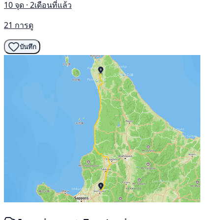
10 จุด · 2เดือนที่แล้ว
21 การดู
บันทึก