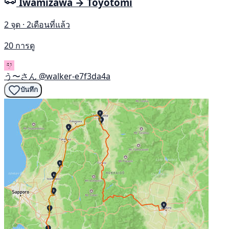
Iwamizawa → Toyotomi
2 จุด · 2เดือนที่แล้ว
20 การดู
う〜さん
@walker-e7f3da4a
บันทึก