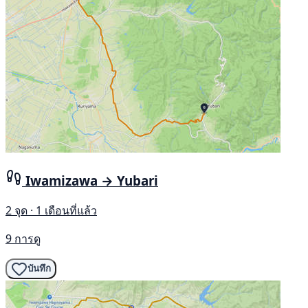
Iwamizawa → Yubari
2 จุด · 1 เดือนที่แล้ว
9 การดู
บันทึก