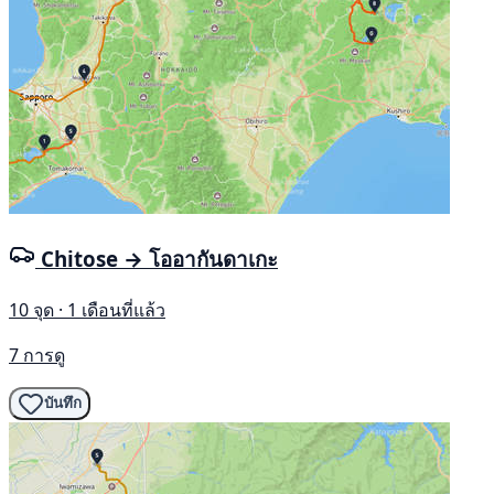
Chitose → โออากันดาเกะ
10 จุด · 1 เดือนที่แล้ว
7 การดู
บันทึก