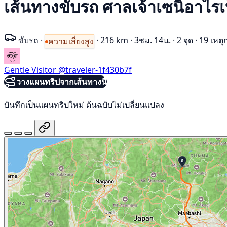
เส้นทางขับรถ ศาลเจ้าเซนิอาไรเ
ขับรถ
·
·
216 km
·
3ชม. 14น.
·
2 จุด
·
19 เหตุ
ความเสี่ยงสูง
Gentle Visitor
@traveler-1f430b7f
วางแผนทริปจากเส้นทางนี้
บันทึกเป็นแผนทริปใหม่ ต้นฉบับไม่เปลี่ยนแปลง