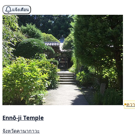
แจ้งเตือน
ความ
Ennō-ji Temple
จังหวัดคานากาวะ