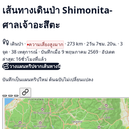
เส้นทางเดินป่า Shimonita-
ศาลเจ้าอะสึตะ
เดินป่า
·
·
273 km
·
2วัน 7ชม. 20น.
·
3
ความเสี่ยงสูงมาก
จุด
·
38 เหตุการณ์
·
บันทึกเมื่อ 9 พฤษภาคม 2569
·
อัปเดต
ล่าสุด: 16ชั่วโมงที่แล้ว
วางแผนทริปจากเส้นทางนี้
บันทึกเป็นแผนทริปใหม่ ต้นฉบับไม่เปลี่ยนแปลง