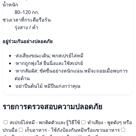
น้ำหนัก
80–120 กก.
ช่วงเวลาที่กระตือรือร้น
รุ่งสาง / ค่ำ
อยู่ร่วมกันอย่างปลอดภัย
·
ส่งเสียงขณะเดิน; พกสเปรย์ไล่หมี
·
หากถูกพุ่งใส่ ยืนนิ่งและใช้สเปรย์
·
หากสัมผัส: ขัดขืนอย่างหนักแน่น หมีจะถอยเมื่อพบการ
ต่อต้าน
·
อย่าปีนต้นไม้ หมีปีนเก่งกว่าคุณ
รายการตรวจสอบความปลอดภัย
สเปรย์ไล่หมี - พกติดตัวและรู้วิธีใช้
ทำเสียง - พูดดังๆ หรือ
ปรบมือ
เก็บอาหาร - ใช้ถังป้องกันหมีหรือแขวนอาหาร