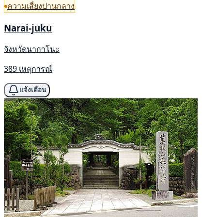
ความเสี่ยงปานกลาง
Narai-juku
จังหวัดนากาโนะ
389 เหตุการณ์
แจ้งเตือน