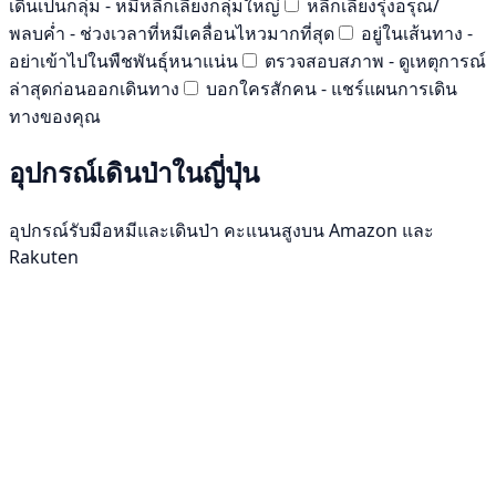
เดินเป็นกลุ่ม - หมีหลีกเลี่ยงกลุ่มใหญ่
หลีกเลี่ยงรุ่งอรุณ/
พลบค่ำ - ช่วงเวลาที่หมีเคลื่อนไหวมากที่สุด
อยู่ในเส้นทาง -
อย่าเข้าไปในพืชพันธุ์หนาแน่น
ตรวจสอบสภาพ - ดูเหตุการณ์
ล่าสุดก่อนออกเดินทาง
บอกใครสักคน - แชร์แผนการเดิน
ทางของคุณ
อุปกรณ์เดินป่าในญี่ปุ่น
อุปกรณ์รับมือหมีและเดินป่า คะแนนสูงบน Amazon และ
Rakuten