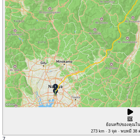
3D
ย้อนทริปของคุณใ
273 km
· 3 จุด
· พบหมี 38 ค
7