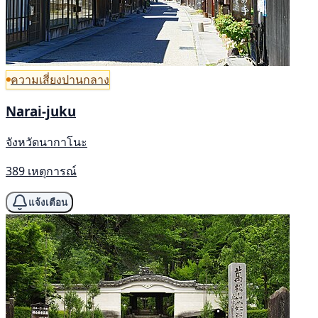
ความเสี่ยงปานกลาง
Narai-juku
จังหวัดนากาโนะ
389 เหตุการณ์
แจ้งเตือน