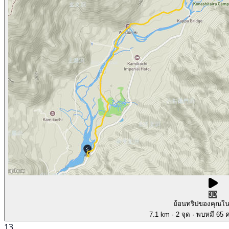
3D
ย้อนทริปของคุณใ
7.1 km
· 2 จุด
· พบหมี 65 คร
13