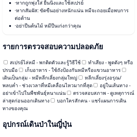
·
หากถูกพุ่งใส่ ยืนนิ่งและใช้สเปรย์
·
หากสัมผัส: ขัดขืนอย่างหนักแน่น หมีจะถอยเมื่อพบการ
ต่อต้าน
·
อย่าปีนต้นไม้ หมีปีนเก่งกว่าคุณ
รายการตรวจสอบความปลอดภัย
สเปรย์ไล่หมี - พกติดตัวและรู้วิธีใช้
ทำเสียง - พูดดังๆ หรือ
ปรบมือ
เก็บอาหาร - ใช้ถังป้องกันหมีหรือแขวนอาหาร
เดินเป็นกลุ่ม - หมีหลีกเลี่ยงกลุ่มใหญ่
หลีกเลี่ยงรุ่งอรุณ/
พลบค่ำ - ช่วงเวลาที่หมีเคลื่อนไหวมากที่สุด
อยู่ในเส้นทาง -
อย่าเข้าไปในพืชพันธุ์หนาแน่น
ตรวจสอบสภาพ - ดูเหตุการณ์
ล่าสุดก่อนออกเดินทาง
บอกใครสักคน - แชร์แผนการเดิน
ทางของคุณ
อุปกรณ์เดินป่าในญี่ปุ่น