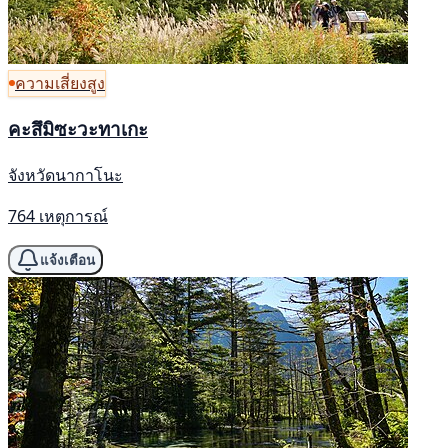
ความเสี่ยงสูง
คะสึมิซะวะทาเกะ
จังหวัดนากาโนะ
764 เหตุการณ์
แจ้งเตือน