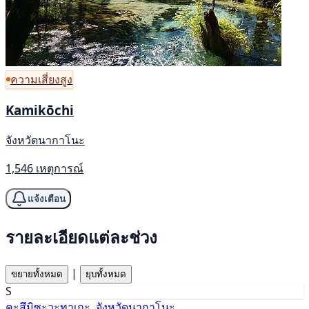
ความเสี่ยงสูง
Kamikōchi
จังหวัดนากาโนะ
1,546 เหตุการณ์
แจ้งเตือน
รายละเอียดแต่ละช่วง
|
ขยายทั้งหมด
ยุบทั้งหมด
S
คะสึมิซะวะทาเกะ, จังหวัดนากาโนะ