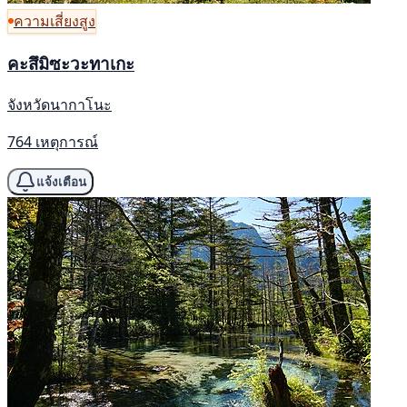
ความเสี่ยงสูง
คะสึมิซะวะทาเกะ
จังหวัดนากาโนะ
764 เหตุการณ์
แจ้งเตือน