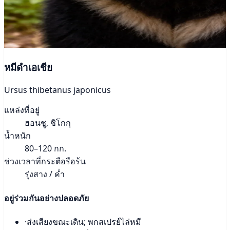
หมีดำเอเชีย
Ursus thibetanus japonicus
แหล่งที่อยู่
ฮอนชู, ชิโกกุ
น้ำหนัก
80–120 กก.
ช่วงเวลาที่กระตือรือร้น
รุ่งสาง / ค่ำ
อยู่ร่วมกันอย่างปลอดภัย
·
ส่งเสียงขณะเดิน; พกสเปรย์ไล่หมี