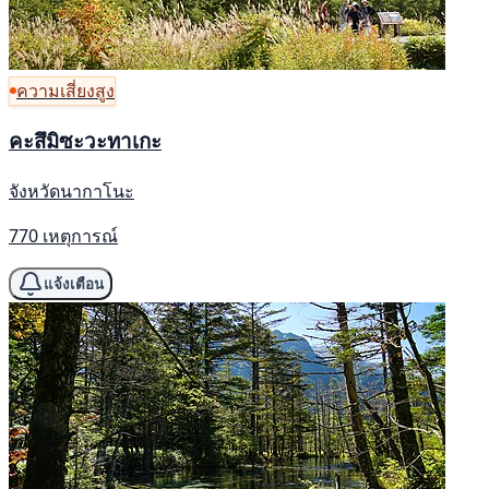
ความเสี่ยงสูง
คะสึมิซะวะทาเกะ
จังหวัดนากาโนะ
770 เหตุการณ์
แจ้งเตือน