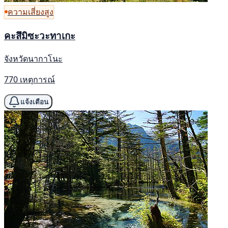
ความเสี่ยงสูง
คะสึมิซะวะทาเกะ
จังหวัดนากาโนะ
770 เหตุการณ์
แจ้งเตือน