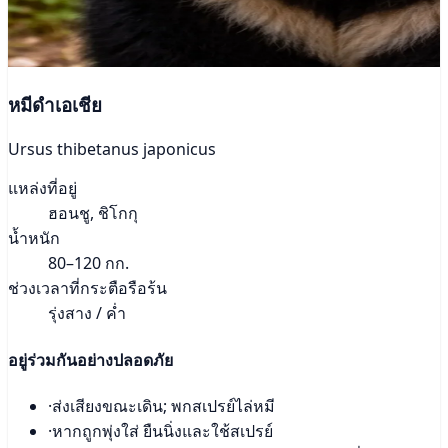
หมีดำเอเชีย
Ursus thibetanus japonicus
แหล่งที่อยู่
ฮอนชู, ชิโกกุ
น้ำหนัก
80–120 กก.
ช่วงเวลาที่กระตือรือร้น
รุ่งสาง / ค่ำ
อยู่ร่วมกันอย่างปลอดภัย
·
ส่งเสียงขณะเดิน; พกสเปรย์ไล่หมี
·
หากถูกพุ่งใส่ ยืนนิ่งและใช้สเปรย์