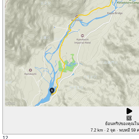
3D
ย้อนทริปของคุณใ
7.2 km
· 2 จุด
· พบหมี 59 คร
12