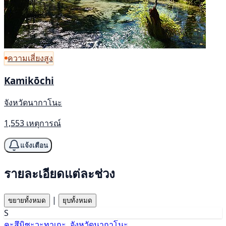
ความเสี่ยงสูง
Kamikōchi
จังหวัดนากาโนะ
1,553 เหตุการณ์
แจ้งเตือน
รายละเอียดแต่ละช่วง
|
ขยายทั้งหมด
ยุบทั้งหมด
S
คะสึมิซะวะทาเกะ, จังหวัดนากาโนะ