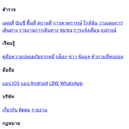
สำรวจ
แผนที่
บัญชี
พื้นที่
สถานที่
การคาดการณ์
ใกล้ฉัน
วางแผนการ
เดินทาง
รายงานการเดินทาง
ชุมชน
การแจ้งเตือน
อุปกรณ์
เรียนรู้
คู่มือความปลอดภัยจากหมี
บล็อก
ข่าว
ข้อมูล
คำถามที่พบบ่อย
มือถือ
แอป iOS
แอป Android
LINE
WhatsApp
บริษัท
เกี่ยวกับ
ติดต่อ
รายงาน
กฎหมาย