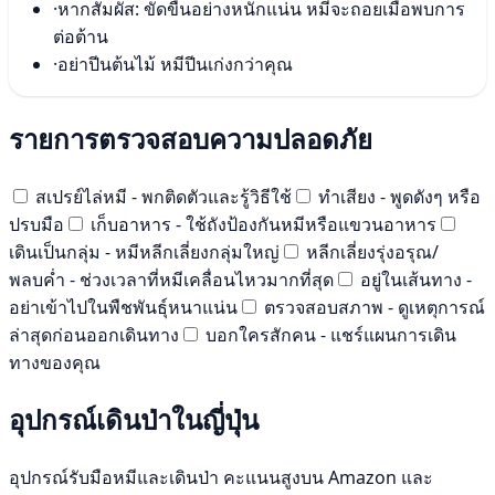
·
หากสัมผัส: ขัดขืนอย่างหนักแน่น หมีจะถอยเมื่อพบการ
ต่อต้าน
·
อย่าปีนต้นไม้ หมีปีนเก่งกว่าคุณ
รายการตรวจสอบความปลอดภัย
สเปรย์ไล่หมี - พกติดตัวและรู้วิธีใช้
ทำเสียง - พูดดังๆ หรือ
ปรบมือ
เก็บอาหาร - ใช้ถังป้องกันหมีหรือแขวนอาหาร
เดินเป็นกลุ่ม - หมีหลีกเลี่ยงกลุ่มใหญ่
หลีกเลี่ยงรุ่งอรุณ/
พลบค่ำ - ช่วงเวลาที่หมีเคลื่อนไหวมากที่สุด
อยู่ในเส้นทาง -
อย่าเข้าไปในพืชพันธุ์หนาแน่น
ตรวจสอบสภาพ - ดูเหตุการณ์
ล่าสุดก่อนออกเดินทาง
บอกใครสักคน - แชร์แผนการเดิน
ทางของคุณ
อุปกรณ์เดินป่าในญี่ปุ่น
อุปกรณ์รับมือหมีและเดินป่า คะแนนสูงบน Amazon และ