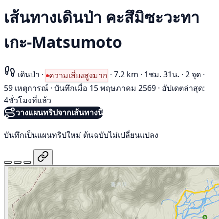
เส้นทางเดินป่า คะสึมิซะวะทา
เกะ-Matsumoto
เดินป่า
·
·
7.2 km
·
1ชม. 31น.
·
2 จุด
·
ความเสี่ยงสูงมาก
59 เหตุการณ์
·
บันทึกเมื่อ 15 พฤษภาคม 2569
·
อัปเดตล่าสุด:
4ชั่วโมงที่แล้ว
วางแผนทริปจากเส้นทางนี้
บันทึกเป็นแผนทริปใหม่ ต้นฉบับไม่เปลี่ยนแปลง