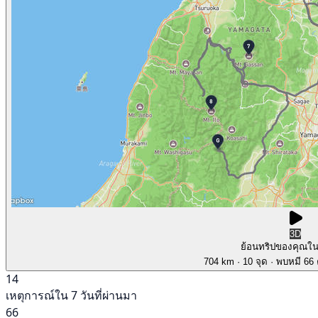
3D
ย้อนทริปของคุณใ
704 km
· 10 จุด
· พบหมี 66 ค
14
เหตุการณ์ใน 7 วันที่ผ่านมา
66