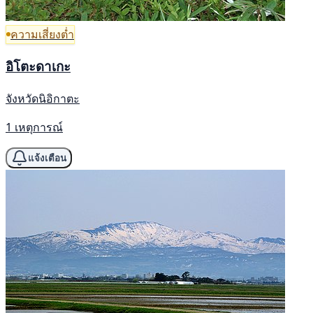
ความเสี่ยงต่ำ
อิโตะดาเกะ
จังหวัดนิอิกาตะ
1 เหตุการณ์
แจ้งเตือน