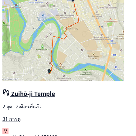
Zuihō-ji Temple
2 จุด · 2เดือนที่แล้ว
31 การดู