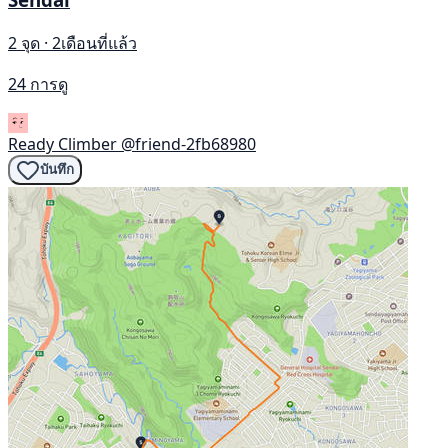
2 จุด · 2เดือนที่แล้ว
24 การดู
Ready Climber
@friend-2fb68980
บันทึก