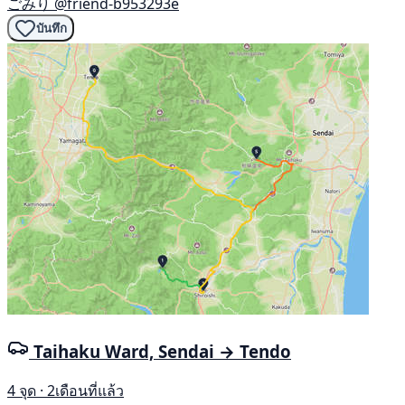
ごみり
@friend-b953293e
บันทึก
Taihaku Ward, Sendai → Tendo
4 จุด · 2เดือนที่แล้ว