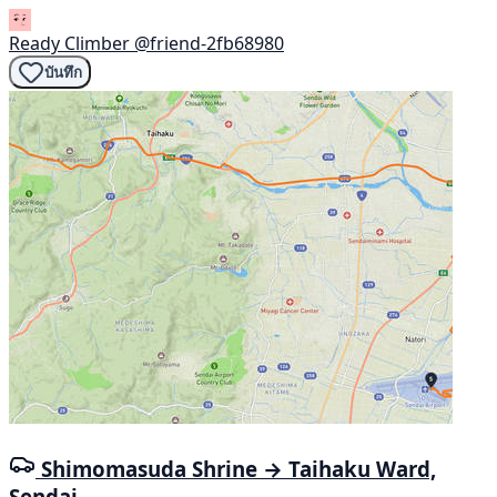
Ready Climber
@friend-2fb68980
บันทึก
Shimomasuda Shrine → Taihaku Ward,
Sendai