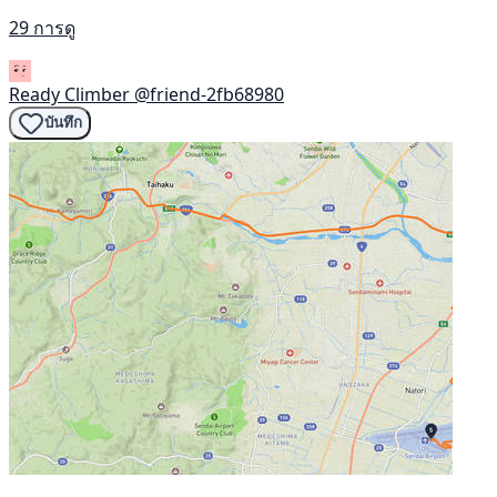
29 การดู
Ready Climber
@friend-2fb68980
บันทึก