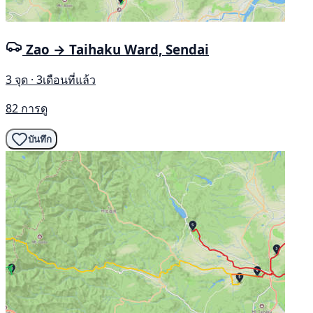
Zao → Taihaku Ward, Sendai
3 จุด · 3เดือนที่แล้ว
82 การดู
บันทึก