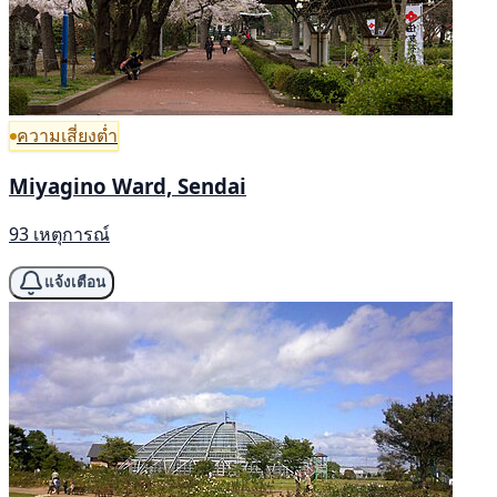
ความเสี่ยงต่ำ
Miyagino Ward, Sendai
93 เหตุการณ์
แจ้งเตือน