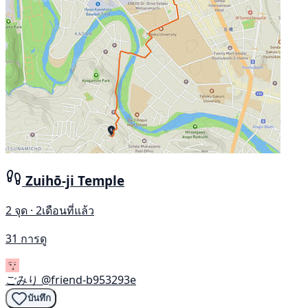
Zuihō-ji Temple
2 จุด · 2เดือนที่แล้ว
31 การดู
ごみり
@friend-b953293e
บันทึก