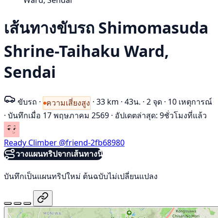
Ward, Sendai
เส้นทางขับรถ Shimomasuda
Shrine-Taihaku Ward,
Sendai
ขับรถ
·
·
33 km
·
43น.
·
2 จุด
·
10 เหตุการณ์
ความเสี่ยงสูง
·
บันทึกเมื่อ 17 พฤษภาคม 2569
·
อัปเดตล่าสุด: 9ชั่วโมงที่แล้ว
Ready Climber
@friend-2fb68980
วางแผนทริปจากเส้นทางนี้
บันทึกเป็นแผนทริปใหม่ ต้นฉบับไม่เปลี่ยนแปลง