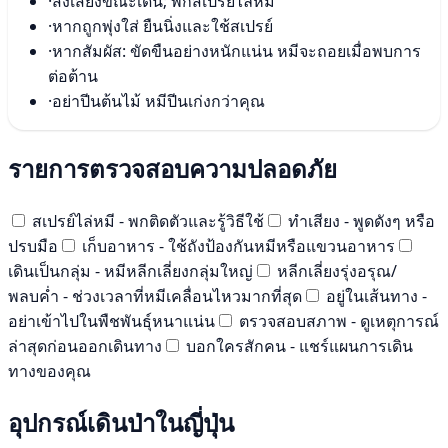
·
ส่งเสียงขณะเดิน; พกสเปรย์ไล่หมี
·
หากถูกพุ่งใส่ ยืนนิ่งและใช้สเปรย์
·
หากสัมผัส: ขัดขืนอย่างหนักแน่น หมีจะถอยเมื่อพบการ
ต่อต้าน
·
อย่าปีนต้นไม้ หมีปีนเก่งกว่าคุณ
รายการตรวจสอบความปลอดภัย
สเปรย์ไล่หมี - พกติดตัวและรู้วิธีใช้
ทำเสียง - พูดดังๆ หรือ
ปรบมือ
เก็บอาหาร - ใช้ถังป้องกันหมีหรือแขวนอาหาร
เดินเป็นกลุ่ม - หมีหลีกเลี่ยงกลุ่มใหญ่
หลีกเลี่ยงรุ่งอรุณ/
พลบค่ำ - ช่วงเวลาที่หมีเคลื่อนไหวมากที่สุด
อยู่ในเส้นทาง -
อย่าเข้าไปในพืชพันธุ์หนาแน่น
ตรวจสอบสภาพ - ดูเหตุการณ์
ล่าสุดก่อนออกเดินทาง
บอกใครสักคน - แชร์แผนการเดิน
ทางของคุณ
อุปกรณ์เดินป่าในญี่ปุ่น