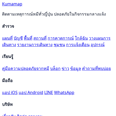
Kumamap
ติดตามเหตุการณ์หมีทั่วญี่ปุ่น ปลอดภัยในกิจกรรมกลางแจ้ง
สำรวจ
แผนที่
บัญชี
พื้นที่
สถานที่
การคาดการณ์
ใกล้ฉัน
วางแผนการ
เดินทาง
รายงานการเดินทาง
ชุมชน
การแจ้งเตือน
อุปกรณ์
เรียนรู้
คู่มือความปลอดภัยจากหมี
บล็อก
ข่าว
ข้อมูล
คำถามที่พบบ่อย
มือถือ
แอป iOS
แอป Android
LINE
WhatsApp
บริษัท