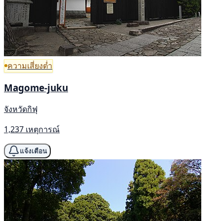
ความเสี่ยงต่ำ
Magome-juku
จังหวัดกิฟุ
1,237 เหตุการณ์
แจ้งเตือน