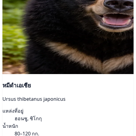
หมีดำเอเชีย
Ursus thibetanus japonicus
แหล่งที่อยู่
ฮอนชู, ชิโกกุ
น้ำหนัก
80–120 กก.