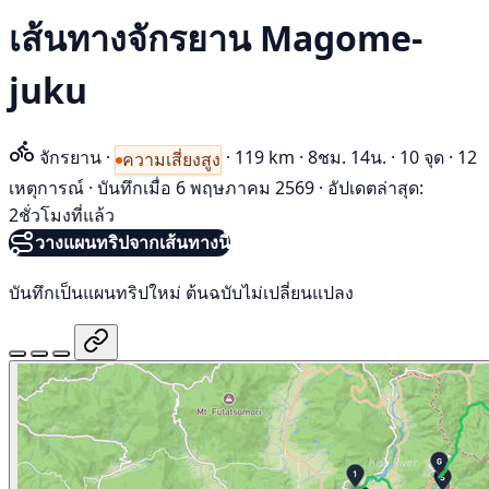
เส้นทางจักรยาน Magome-
juku
จักรยาน
·
·
119 km
·
8ชม. 14น.
·
10 จุด
·
12
ความเสี่ยงสูง
เหตุการณ์
·
บันทึกเมื่อ 6 พฤษภาคม 2569
·
อัปเดตล่าสุด:
2ชั่วโมงที่แล้ว
วางแผนทริปจากเส้นทางนี้
บันทึกเป็นแผนทริปใหม่ ต้นฉบับไม่เปลี่ยนแปลง