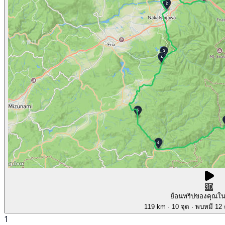
3D
ย้อนทริปของคุณใ
119 km
· 10 จุด
· พบหมี 12 ค
1