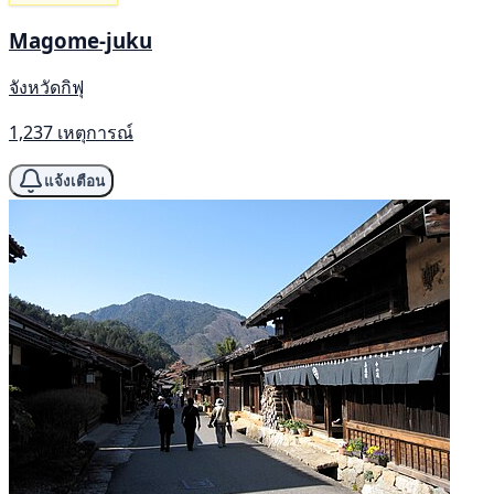
Magome-juku
จังหวัดกิฟุ
1,237 เหตุการณ์
แจ้งเตือน