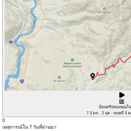
3D
ย้อนทริปของคุณใ
7.3 km
· 2 จุด
· พบหมี 5 คร
0
เหตุการณ์ใน 7 วันที่ผ่านมา