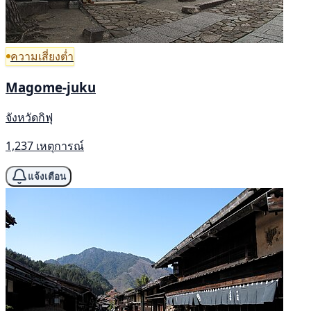
ความเสี่ยงต่ำ
Magome-juku
จังหวัดกิฟุ
1,237 เหตุการณ์
แจ้งเตือน