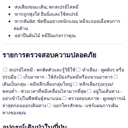
·
ส่งเสียงขณะเดิน; พกสเปรย์ไล่หมี
·
หากถูกพุ่งใส่ ยืนนิ่งและใช้สเปรย์
·
หากสัมผัส: ขัดขืนอย่างหนักแน่น หมีจะถอยเมื่อพบการ
ต่อต้าน
·
อย่าปีนต้นไม้ หมีปีนเก่งกว่าคุณ
รายการตรวจสอบความปลอดภัย
สเปรย์ไล่หมี - พกติดตัวและรู้วิธีใช้
ทำเสียง - พูดดังๆ หรือ
ปรบมือ
เก็บอาหาร - ใช้ถังป้องกันหมีหรือแขวนอาหาร
เดินเป็นกลุ่ม - หมีหลีกเลี่ยงกลุ่มใหญ่
หลีกเลี่ยงรุ่งอรุณ/
พลบค่ำ - ช่วงเวลาที่หมีเคลื่อนไหวมากที่สุด
อยู่ในเส้นทาง -
อย่าเข้าไปในพืชพันธุ์หนาแน่น
ตรวจสอบสภาพ - ดูเหตุการณ์
ล่าสุดก่อนออกเดินทาง
บอกใครสักคน - แชร์แผนการเดิน
ทางของคุณ
อุปกรณ์เดินป่าในญี่ปุ่น