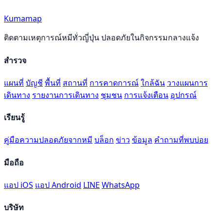
Kumamap
ติดตามเหตุการณ์หมีทั่วญี่ปุ่น ปลอดภัยในกิจกรรมกลางแจ้ง
สำรวจ
แผนที่
บัญชี
พื้นที่
สถานที่
การคาดการณ์
ใกล้ฉัน
วางแผนการ
เดินทาง
รายงานการเดินทาง
ชุมชน
การแจ้งเตือน
อุปกรณ์
เรียนรู้
คู่มือความปลอดภัยจากหมี
บล็อก
ข่าว
ข้อมูล
คำถามที่พบบ่อย
มือถือ
แอป iOS
แอป Android
LINE
WhatsApp
บริษัท