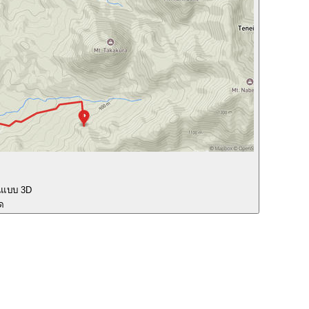
นแบบ 3D
ุด