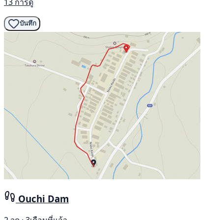
13 การดู
บันทึก
Ouchi Dam