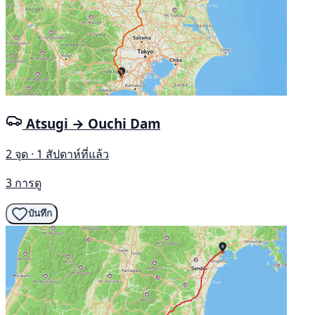
Atsugi → Ouchi Dam
2 จุด · 1 สัปดาห์ที่แล้ว
3 การดู
บันทึก