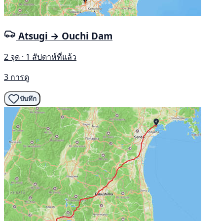
Atsugi → Ouchi Dam
2 จุด · 1 สัปดาห์ที่แล้ว
3 การดู
บันทึก