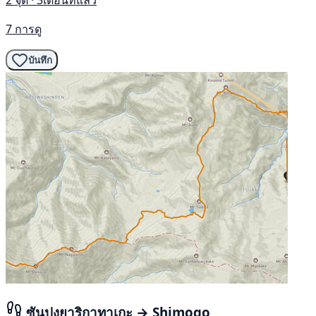
2 จุด · 3เดือนที่แล้ว
7 การดู
บันทึก
ซันปงยาริกาทาเกะ → Shimogo