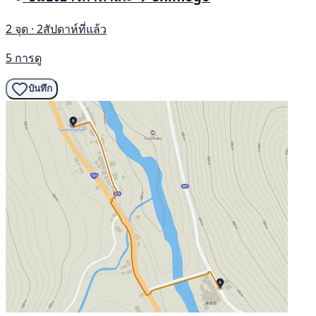
2 จุด · 2สัปดาห์ที่แล้ว
5 การดู
บันทึก