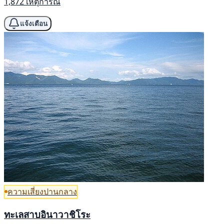
1,872 เหตุการณ์
แจ้งเตือน
ความเสี่ยงปานกลาง
ทะเลสาบอินาวาชิโระ