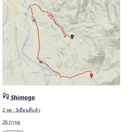
Shimogo
2 จุด · 3เดือนที่แล้ว
26 การดู