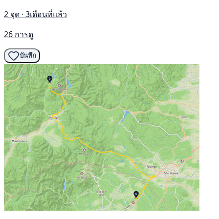
2 จุด · 3เดือนที่แล้ว
26 การดู
บันทึก