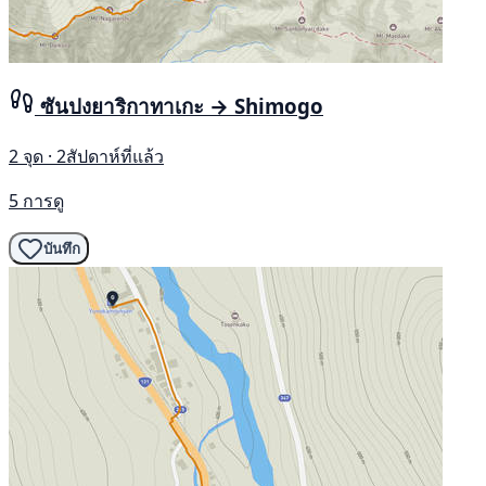
ซันปงยาริกาทาเกะ → Shimogo
2 จุด · 2สัปดาห์ที่แล้ว
5 การดู
บันทึก