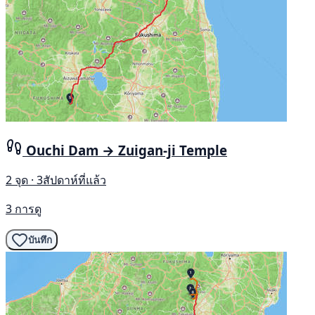
Ouchi Dam → Zuigan-ji Temple
2 จุด · 3สัปดาห์ที่แล้ว
3 การดู
บันทึก