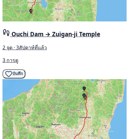
Ouchi Dam → Zuigan-ji Temple
2 จุด · 3สัปดาห์ที่แล้ว
3 การดู
บันทึก