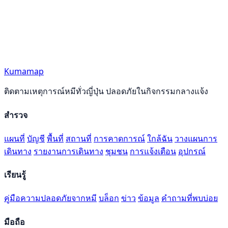
Kumamap
ติดตามเหตุการณ์หมีทั่วญี่ปุ่น ปลอดภัยในกิจกรรมกลางแจ้ง
สำรวจ
แผนที่
บัญชี
พื้นที่
สถานที่
การคาดการณ์
ใกล้ฉัน
วางแผนการ
เดินทาง
รายงานการเดินทาง
ชุมชน
การแจ้งเตือน
อุปกรณ์
เรียนรู้
คู่มือความปลอดภัยจากหมี
บล็อก
ข่าว
ข้อมูล
คำถามที่พบบ่อย
มือถือ