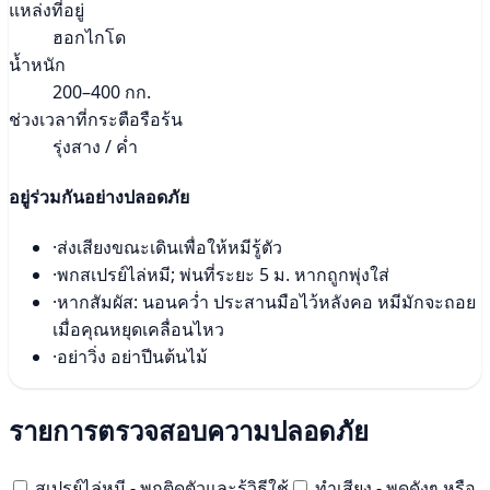
แหล่งที่อยู่
ฮอกไกโด
น้ำหนัก
200–400 กก.
ช่วงเวลาที่กระตือรือร้น
รุ่งสาง / ค่ำ
อยู่ร่วมกันอย่างปลอดภัย
·
ส่งเสียงขณะเดินเพื่อให้หมีรู้ตัว
·
พกสเปรย์ไล่หมี; พ่นที่ระยะ 5 ม. หากถูกพุ่งใส่
·
หากสัมผัส: นอนคว่ำ ประสานมือไว้หลังคอ หมีมักจะถอย
เมื่อคุณหยุดเคลื่อนไหว
·
อย่าวิ่ง อย่าปีนต้นไม้
รายการตรวจสอบความปลอดภัย
สเปรย์ไล่หมี - พกติดตัวและรู้วิธีใช้
ทำเสียง - พูดดังๆ หรือ