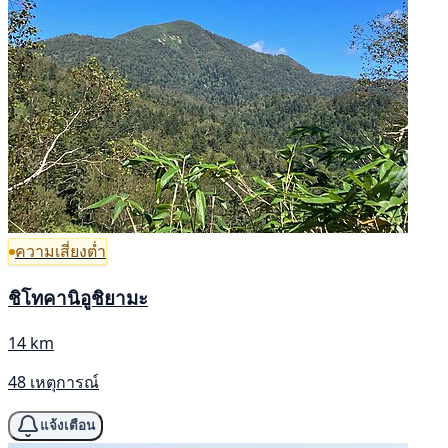
ความเสี่ยงต่ำ
ชิโทคานิอูชิยามะ
14 km
48 เหตุการณ์
แจ้งเตือน