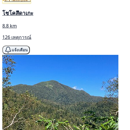
โชโคสึดาเกะ
8.8 km
126 เหตุการณ์
แจ้งเตือน