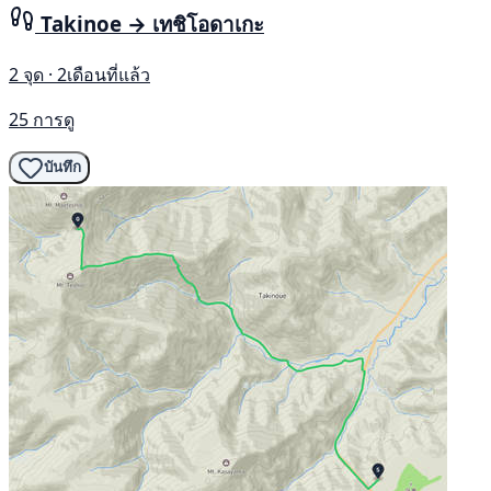
Takinoe → เทชิโอดาเกะ
2 จุด · 2เดือนที่แล้ว
25 การดู
บันทึก