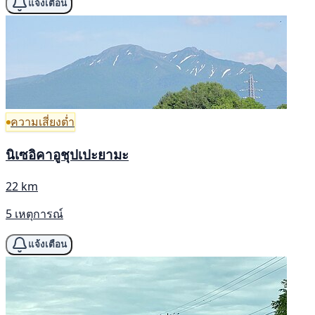
แจ้งเตือน
ความเสี่ยงต่ำ
นิเซอิคาอูชุปเปะยามะ
22 km
5 เหตุการณ์
แจ้งเตือน