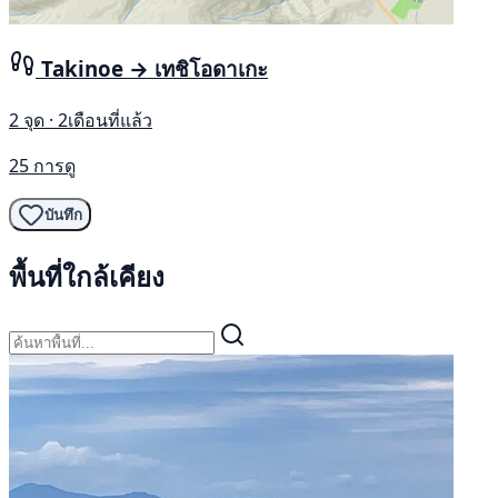
Takinoe → เทชิโอดาเกะ
2 จุด · 2เดือนที่แล้ว
25 การดู
บันทึก
พื้นที่ใกล้เคียง