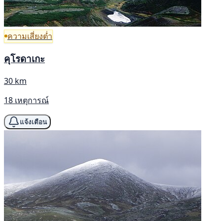
ความเสี่ยงต่ำ
คุโรดาเกะ
30 km
18 เหตุการณ์
แจ้งเตือน