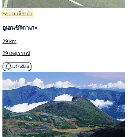
ความเสี่ยงต่ำ
อูเอนชิริดาเกะ
29 km
29 เหตุการณ์
แจ้งเตือน