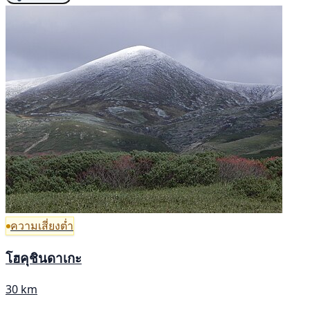
ความเสี่ยงต่ำ
โฮคุชินดาเกะ
30 km