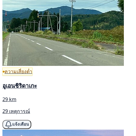
ความเสี่ยงต่ำ
อูเอนชิริดาเกะ
29 km
29 เหตุการณ์
แจ้งเตือน