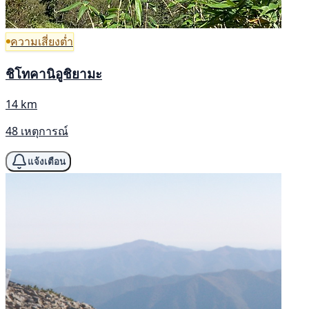
ความเสี่ยงต่ำ
ชิโทคานิอูชิยามะ
14 km
48 เหตุการณ์
แจ้งเตือน