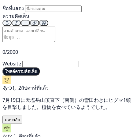
ชื่อที่แสดง
ความคิดเห็น
0/2000
Website
โพสต์ความคิดเห็น
あつし
2สัปดาห์ที่แล้ว
7月19日に天塩岳山頂直下（南側）の雪田わきにヒグマ1頭
を目撃しました。植物を食べているようでした。
ตอบกลับ
かな
1 เดือนที่แล้ว