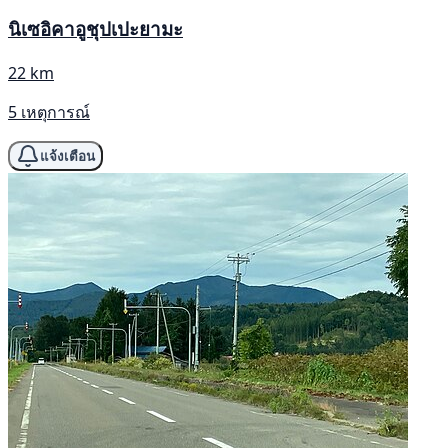
นิเซอิคาอูชุปเปะยามะ
22 km
5 เหตุการณ์
แจ้งเตือน