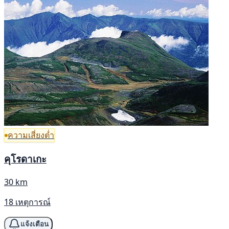
ความเสี่ยงต่ำ
คุโรดาเกะ
30 km
18 เหตุการณ์
แจ้งเตือน