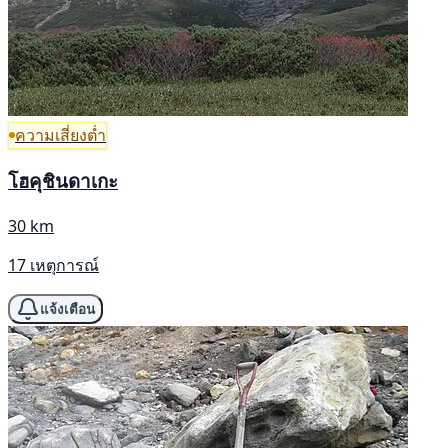
ความเสี่ยงต่ำ
โฮคุชินดาเกะ
30 km
17 เหตุการณ์
แจ้งเตือน