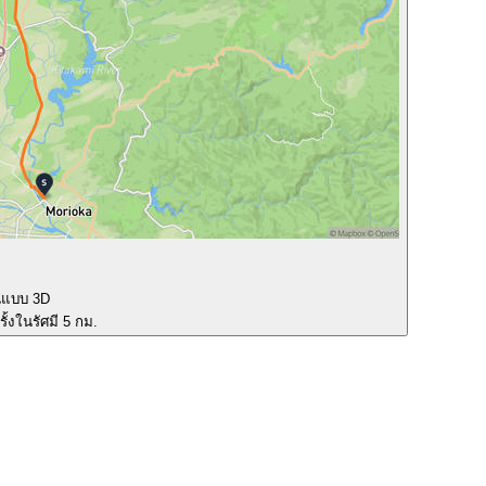
นแบบ 3D
ั้งในรัศมี 5 กม.