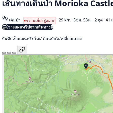
เส้นทางเดินป่า Morioka Cast
เดินป่า
·
·
29 km
·
5ชม. 53น.
·
2 จุด
·
41 
ความเสี่ยงสูงมาก
วางแผนทริปจากเส้นทางนี้
บันทึกเป็นแผนทริปใหม่ ต้นฉบับไม่เปลี่ยนแปลง