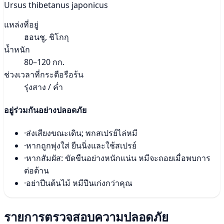
Ursus thibetanus japonicus
แหล่งที่อยู่
ฮอนชู, ชิโกกุ
น้ำหนัก
80–120 กก.
ช่วงเวลาที่กระตือรือร้น
รุ่งสาง / ค่ำ
อยู่ร่วมกันอย่างปลอดภัย
·
ส่งเสียงขณะเดิน; พกสเปรย์ไล่หมี
·
หากถูกพุ่งใส่ ยืนนิ่งและใช้สเปรย์
·
หากสัมผัส: ขัดขืนอย่างหนักแน่น หมีจะถอยเมื่อพบการ
ต่อต้าน
·
อย่าปีนต้นไม้ หมีปีนเก่งกว่าคุณ
รายการตรวจสอบความปลอดภัย