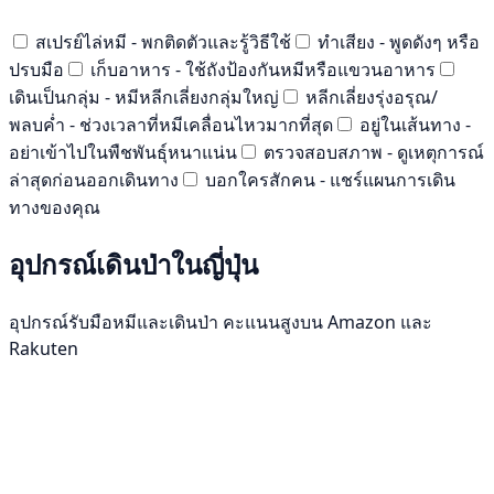
สเปรย์ไล่หมี - พกติดตัวและรู้วิธีใช้
ทำเสียง - พูดดังๆ หรือ
ปรบมือ
เก็บอาหาร - ใช้ถังป้องกันหมีหรือแขวนอาหาร
เดินเป็นกลุ่ม - หมีหลีกเลี่ยงกลุ่มใหญ่
หลีกเลี่ยงรุ่งอรุณ/
พลบค่ำ - ช่วงเวลาที่หมีเคลื่อนไหวมากที่สุด
อยู่ในเส้นทาง -
อย่าเข้าไปในพืชพันธุ์หนาแน่น
ตรวจสอบสภาพ - ดูเหตุการณ์
ล่าสุดก่อนออกเดินทาง
บอกใครสักคน - แชร์แผนการเดิน
ทางของคุณ
อุปกรณ์เดินป่าในญี่ปุ่น
อุปกรณ์รับมือหมีและเดินป่า คะแนนสูงบน Amazon และ
Rakuten