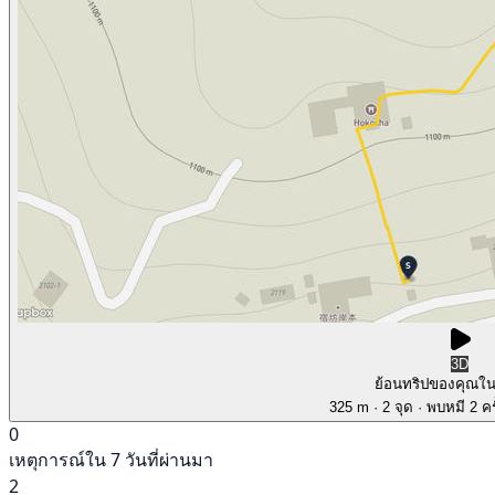
3D
ย้อนทริปของคุณใ
325 m
· 2 จุด
· พบหมี 2 คร
0
เหตุการณ์ใน 7 วันที่ผ่านมา
2