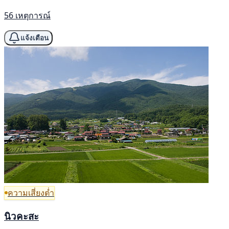
56 เหตุการณ์
แจ้งเตือน
ความเสี่ยงต่ำ
นิวคะสะ