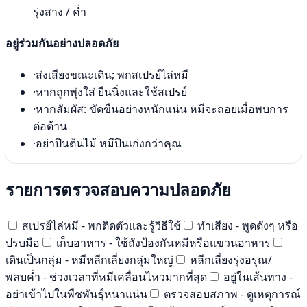
รุ่งสาง / ค่ำ
อยู่ร่วมกันอย่างปลอดภัย
·
ส่งเสียงขณะเดิน; พกสเปรย์ไล่หมี
·
หากถูกพุ่งใส่ ยืนนิ่งและใช้สเปรย์
·
หากสัมผัส: ขัดขืนอย่างหนักแน่น หมีจะถอยเมื่อพบการ
ต่อต้าน
·
อย่าปีนต้นไม้ หมีปีนเก่งกว่าคุณ
รายการตรวจสอบความปลอดภัย
สเปรย์ไล่หมี - พกติดตัวและรู้วิธีใช้
ทำเสียง - พูดดังๆ หรือ
ปรบมือ
เก็บอาหาร - ใช้ถังป้องกันหมีหรือแขวนอาหาร
เดินเป็นกลุ่ม - หมีหลีกเลี่ยงกลุ่มใหญ่
หลีกเลี่ยงรุ่งอรุณ/
พลบค่ำ - ช่วงเวลาที่หมีเคลื่อนไหวมากที่สุด
อยู่ในเส้นทาง -
อย่าเข้าไปในพืชพันธุ์หนาแน่น
ตรวจสอบสภาพ - ดูเหตุการณ์