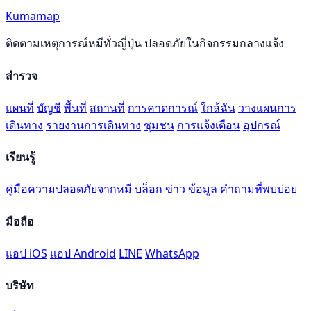
Kumamap
ติดตามเหตุการณ์หมีทั่วญี่ปุ่น ปลอดภัยในกิจกรรมกลางแจ้ง
สำรวจ
แผนที่
บัญชี
พื้นที่
สถานที่
การคาดการณ์
ใกล้ฉัน
วางแผนการ
เดินทาง
รายงานการเดินทาง
ชุมชน
การแจ้งเตือน
อุปกรณ์
เรียนรู้
คู่มือความปลอดภัยจากหมี
บล็อก
ข่าว
ข้อมูล
คำถามที่พบบ่อย
มือถือ
แอป iOS
แอป Android
LINE
WhatsApp
บริษัท