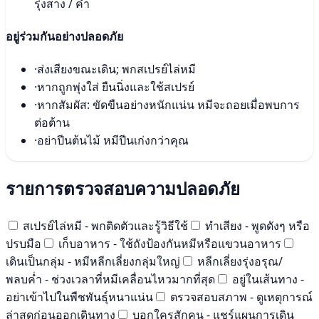
รุ่งสาง / ค่ำ
อยู่ร่วมกันอย่างปลอดภัย
·
ส่งเสียงขณะเดิน; พกสเปรย์ไล่หมี
·
หากถูกพุ่งใส่ ยืนนิ่งและใช้สเปรย์
·
หากสัมผัส: ขัดขืนอย่างหนักแน่น หมีจะถอยเมื่อพบการ
ต่อต้าน
·
อย่าปีนต้นไม้ หมีปีนเก่งกว่าคุณ
รายการตรวจสอบความปลอดภัย
สเปรย์ไล่หมี - พกติดตัวและรู้วิธีใช้
ทำเสียง - พูดดังๆ หรือ
ปรบมือ
เก็บอาหาร - ใช้ถังป้องกันหมีหรือแขวนอาหาร
เดินเป็นกลุ่ม - หมีหลีกเลี่ยงกลุ่มใหญ่
หลีกเลี่ยงรุ่งอรุณ/
พลบค่ำ - ช่วงเวลาที่หมีเคลื่อนไหวมากที่สุด
อยู่ในเส้นทาง -
อย่าเข้าไปในพืชพันธุ์หนาแน่น
ตรวจสอบสภาพ - ดูเหตุการณ์
ล่าสุดก่อนออกเดินทาง
บอกใครสักคน - แชร์แผนการเดิน