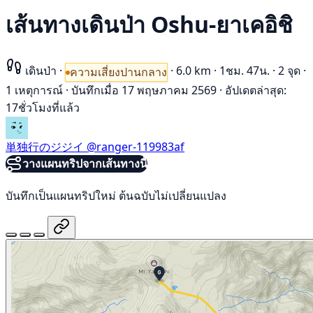
เส้นทางเดินป่า Oshu-ยาเคอิชิ
เดินป่า
·
·
6.0 km
·
1ชม. 47น.
·
2 จุด
·
ความเสี่ยงปานกลาง
1 เหตุการณ์
·
บันทึกเมื่อ 17 พฤษภาคม 2569
·
อัปเดตล่าสุด:
17ชั่วโมงที่แล้ว
単独行のジジイ
@ranger-119983af
วางแผนทริปจากเส้นทางนี้
บันทึกเป็นแผนทริปใหม่ ต้นฉบับไม่เปลี่ยนแปลง