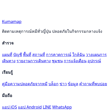
Kumamap
ติดตามเหตุการณ์หมีทั่วญี่ปุ่น ปลอดภัยในกิจกรรมกลางแจ้ง
สำรวจ
แผนที่
บัญชี
พื้นที่
สถานที่
การคาดการณ์
ใกล้ฉัน
วางแผนการ
เดินทาง
รายงานการเดินทาง
ชุมชน
การแจ้งเตือน
อุปกรณ์
เรียนรู้
คู่มือความปลอดภัยจากหมี
บล็อก
ข่าว
ข้อมูล
คำถามที่พบบ่อย
มือถือ
แอป iOS
แอป Android
LINE
WhatsApp