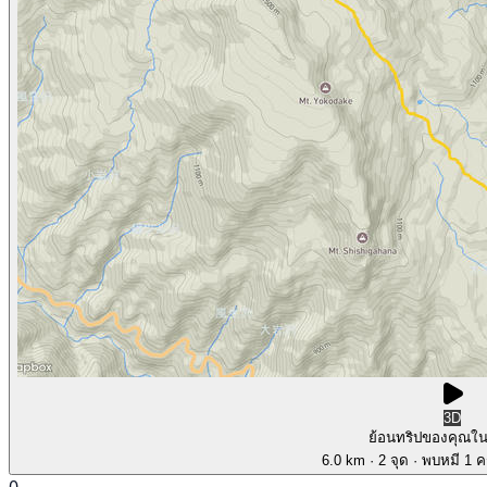
3D
ย้อนทริปของคุณใ
6.0 km
· 2 จุด
· พบหมี 1 คร
0