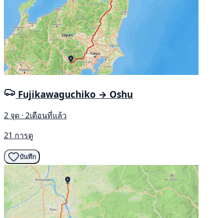
Fujikawaguchiko → Oshu
2 จุด · 2เดือนที่แล้ว
21 การดู
บันทึก