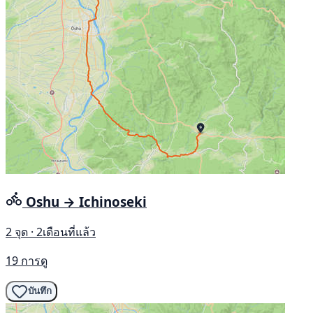
Oshu → Ichinoseki
2 จุด · 2เดือนที่แล้ว
19 การดู
บันทึก