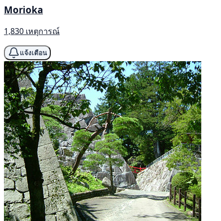
Morioka
1,830 เหตุการณ์
แจ้งเตือน