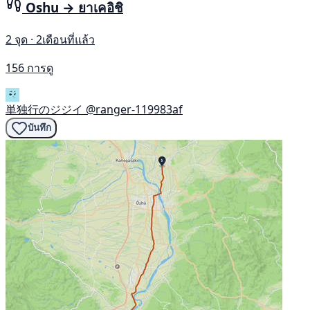
Oshu → ยาเคอิชิ
2 จุด · 2เดือนที่แล้ว
156 การดู
単独行のジジイ
@ranger-119983af
บันทึก