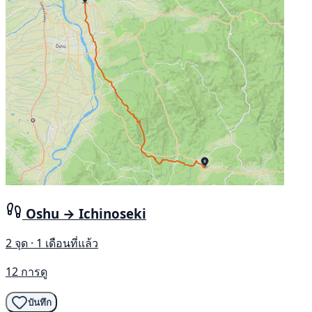
Oshu → Ichinoseki
2 จุด · 1 เดือนที่แล้ว
12 การดู
บันทึก