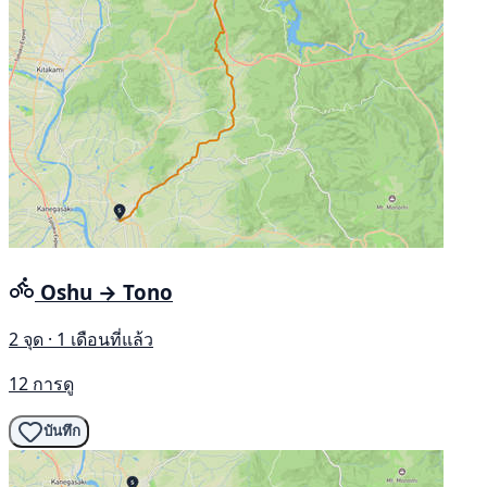
Oshu → Tono
2 จุด · 1 เดือนที่แล้ว
12 การดู
บันทึก