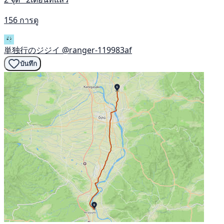
156 การดู
単独行のジジイ
@ranger-119983af
บันทึก