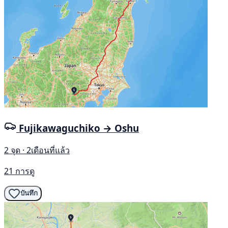
Fujikawaguchiko → Oshu
2 จุด · 2เดือนที่แล้ว
21 การดู
บันทึก