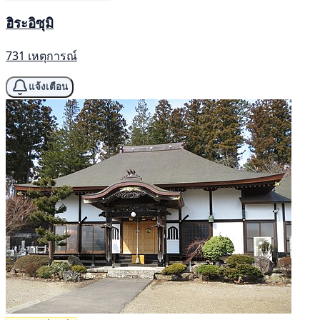
ฮิระอิซุมิ
731 เหตุการณ์
แจ้งเตือน