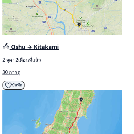
Oshu → Kitakami
2 จุด · 2เดือนที่แล้ว
30 การดู
บันทึก