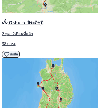
Oshu → ฮิระอิซุมิ
2 จุด · 2เดือนที่แล้ว
38 การดู
บันทึก