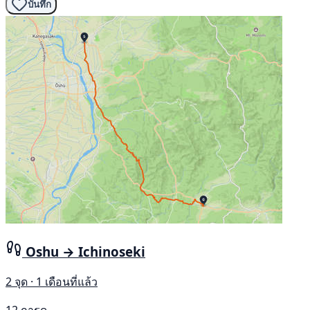
บันทึก
Oshu → Ichinoseki
2 จุด · 1 เดือนที่แล้ว
12 การดู