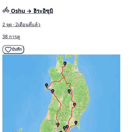
Oshu → ฮิระอิซุมิ
2 จุด · 2เดือนที่แล้ว
38 การดู
บันทึก