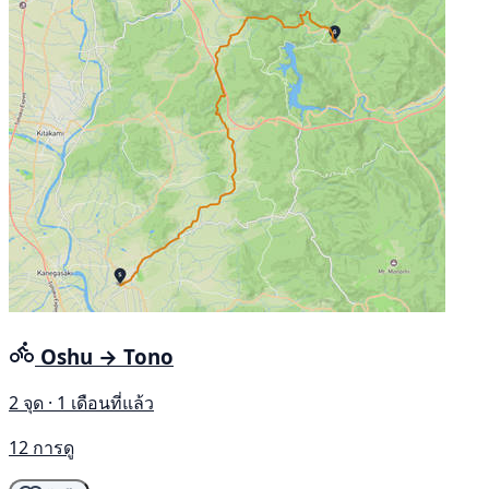
Oshu → Tono
2 จุด · 1 เดือนที่แล้ว
12 การดู