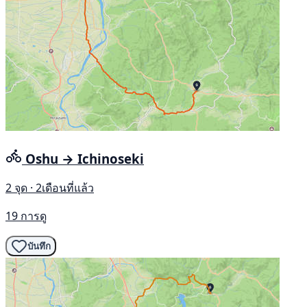
Oshu → Ichinoseki
2 จุด · 2เดือนที่แล้ว
19 การดู
บันทึก