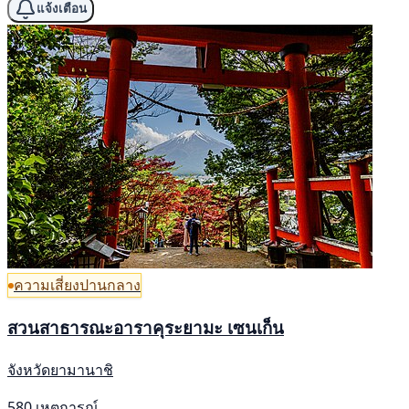
แจ้งเตือน
ความเสี่ยงปานกลาง
สวนสาธารณะอาราคุระยามะ เซนเก็น
จังหวัดยามานาชิ
580 เหตุการณ์