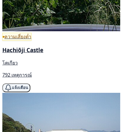
ความเสี่ยงต่ำ
Hachiōji Castle
โตเกียว
792 เหตุการณ์
แจ้งเตือน