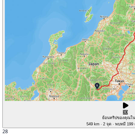
3D
ย้อนทริปของคุณใ
549 km
· 2 จุด
· พบหมี 199 ค
28