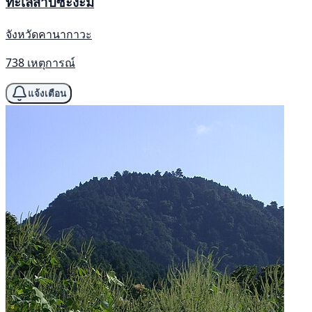
ทะเลสาบซะงะมิ
จังหวัดคานากาวะ
738 เหตุการณ์
แจ้งเตือน