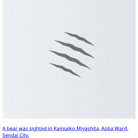
A bear was sighted in Kamiaiko Miyashita, Aoba Ward,
Sendai City.