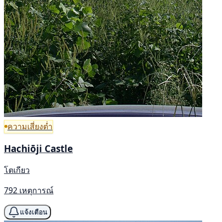
ความเสี่ยงต่ำ
Hachiōji Castle
โตเกียว
792 เหตุการณ์
แจ้งเตือน