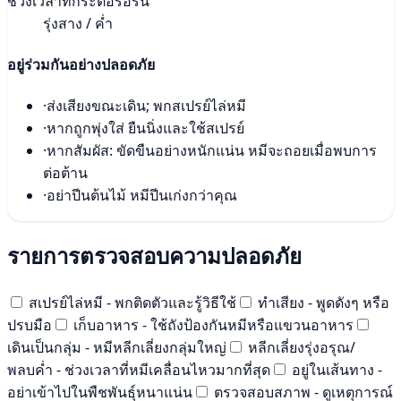
ช่วงเวลาที่กระตือรือร้น
รุ่งสาง / ค่ำ
อยู่ร่วมกันอย่างปลอดภัย
·
ส่งเสียงขณะเดิน; พกสเปรย์ไล่หมี
·
หากถูกพุ่งใส่ ยืนนิ่งและใช้สเปรย์
·
หากสัมผัส: ขัดขืนอย่างหนักแน่น หมีจะถอยเมื่อพบการ
ต่อต้าน
·
อย่าปีนต้นไม้ หมีปีนเก่งกว่าคุณ
รายการตรวจสอบความปลอดภัย
สเปรย์ไล่หมี - พกติดตัวและรู้วิธีใช้
ทำเสียง - พูดดังๆ หรือ
ปรบมือ
เก็บอาหาร - ใช้ถังป้องกันหมีหรือแขวนอาหาร
เดินเป็นกลุ่ม - หมีหลีกเลี่ยงกลุ่มใหญ่
หลีกเลี่ยงรุ่งอรุณ/
พลบค่ำ - ช่วงเวลาที่หมีเคลื่อนไหวมากที่สุด
อยู่ในเส้นทาง -
อย่าเข้าไปในพืชพันธุ์หนาแน่น
ตรวจสอบสภาพ - ดูเหตุการณ์