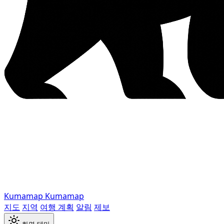
Kumamap
Kumamap
지도
지역
여행 계획
알림
제보