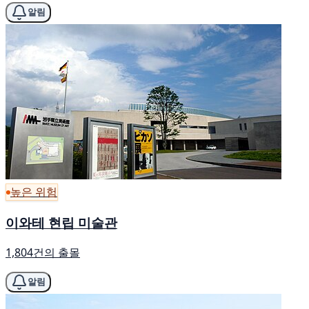
알림
높은 위험
이와테 현립 미술관
1,804건의 출몰
알림