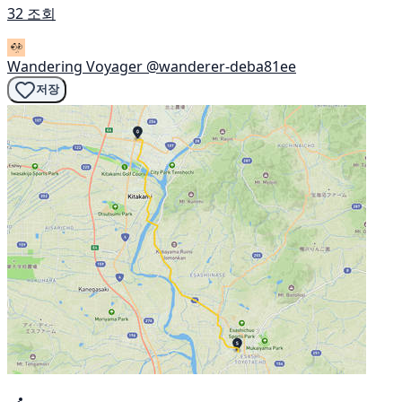
32 조회
Wandering Voyager
@wanderer-deba81ee
저장