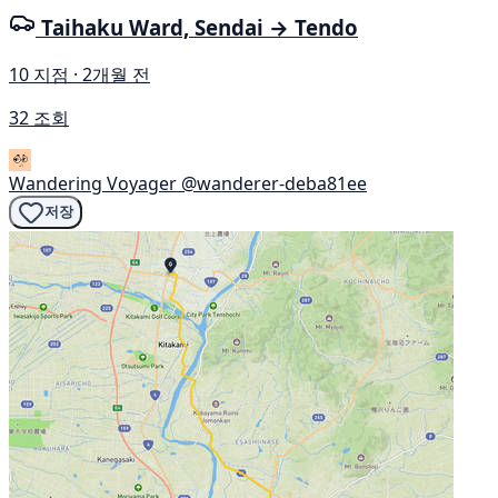
Taihaku Ward, Sendai → Tendo
10 지점 · 2개월 전
32 조회
Wandering Voyager
@wanderer-deba81ee
저장