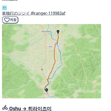
単独行のジジイ
@ranger-119983af
저장
Oshu → 히라이즈미