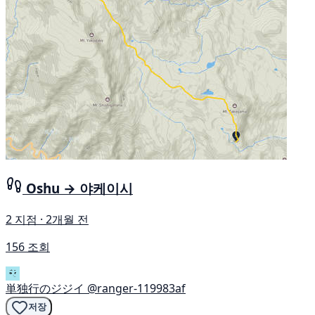
Oshu → 야케이시
2 지점 · 2개월 전
156 조회
単独行のジジイ
@ranger-119983af
저장