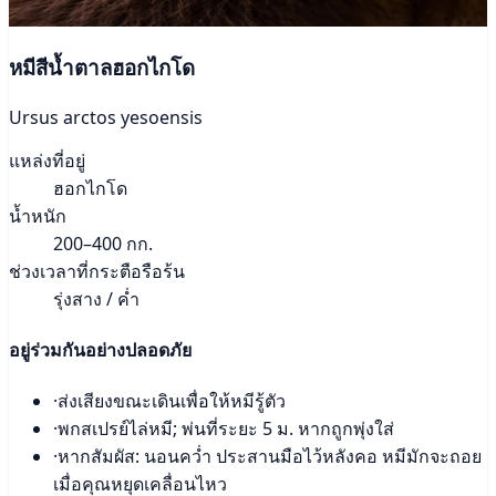
หมีสีน้ำตาลฮอกไกโด
Ursus arctos yesoensis
แหล่งที่อยู่
ฮอกไกโด
น้ำหนัก
200–400 กก.
ช่วงเวลาที่กระตือรือร้น
รุ่งสาง / ค่ำ
อยู่ร่วมกันอย่างปลอดภัย
·
ส่งเสียงขณะเดินเพื่อให้หมีรู้ตัว
·
พกสเปรย์ไล่หมี; พ่นที่ระยะ 5 ม. หากถูกพุ่งใส่
·
หากสัมผัส: นอนคว่ำ ประสานมือไว้หลังคอ หมีมักจะถอย
เมื่อคุณหยุดเคลื่อนไหว