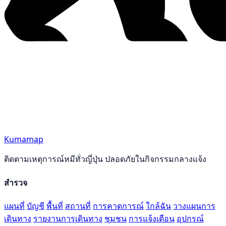
Kumamap
ติดตามเหตุการณ์หมีทั่วญี่ปุ่น ปลอดภัยในกิจกรรมกลางแจ้ง
สำรวจ
แผนที่
บัญชี
พื้นที่
สถานที่
การคาดการณ์
ใกล้ฉัน
วางแผนการ
เดินทาง
รายงานการเดินทาง
ชุมชน
การแจ้งเตือน
อุปกรณ์