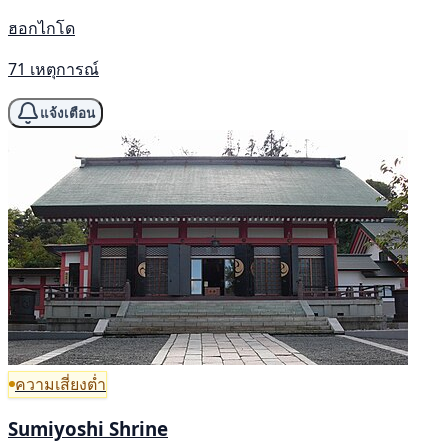
ฮอกไกโด
71 เหตุการณ์
แจ้งเตือน
ความเสี่ยงต่ำ
Sumiyoshi Shrine