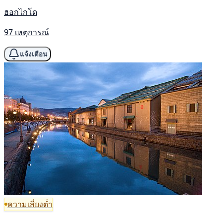
ฮอกไกโด
97 เหตุการณ์
แจ้งเตือน
ความเสี่ยงต่ำ