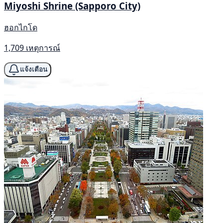
Miyoshi Shrine (Sapporo City)
ฮอกไกโด
1,709 เหตุการณ์
แจ้งเตือน