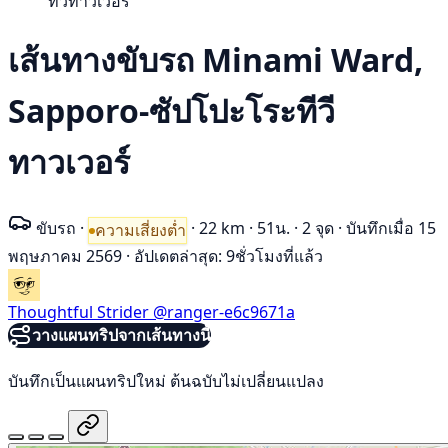
ทีวีทาวเวอร์
เส้นทางขับรถ Minami Ward,
Sapporo-ซัปโปะโระทีวี
ทาวเวอร์
ขับรถ
·
·
22 km
·
51น.
·
2 จุด
·
บันทึกเมื่อ 15
ความเสี่ยงต่ำ
พฤษภาคม 2569
·
อัปเดตล่าสุด: 9ชั่วโมงที่แล้ว
Thoughtful Strider
@ranger-e6c9671a
วางแผนทริปจากเส้นทางนี้
บันทึกเป็นแผนทริปใหม่ ต้นฉบับไม่เปลี่ยนแปลง