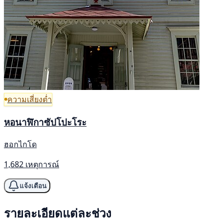
ความเสี่ยงต่ำ
หอนาฬิกาซัปโปะโระ
ฮอกไกโด
1,682 เหตุการณ์
แจ้งเตือน
รายละเอียดแต่ละช่วง