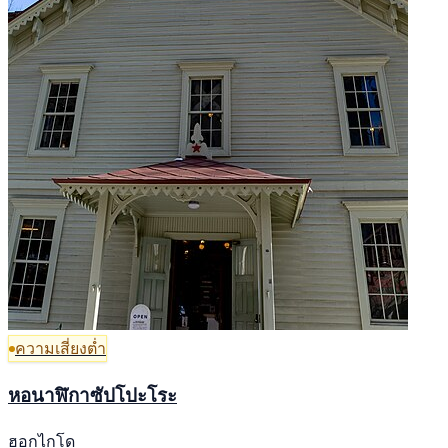
ความเสี่ยงต่ำ
หอนาฬิกาซัปโปะโระ
ฮอกไกโด