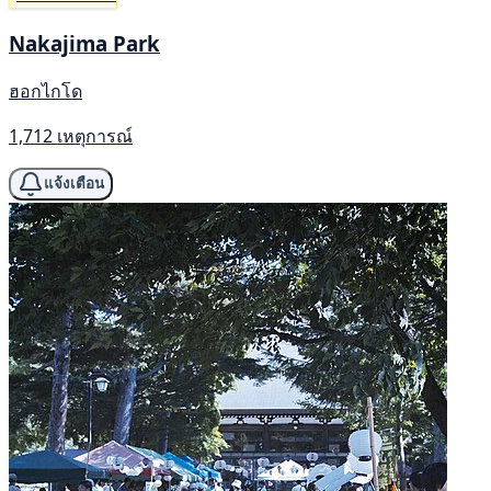
Nakajima Park
ฮอกไกโด
1,712 เหตุการณ์
แจ้งเตือน