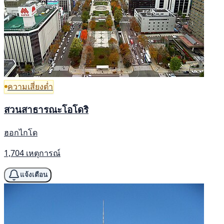
ความเสี่ยงต่ำ
สวนสาธารณะโอโดริ
ฮอกไกโด
1,704 เหตุการณ์
แจ้งเตือน