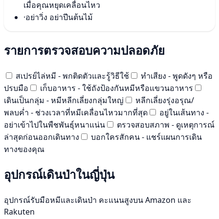
เมื่อคุณหยุดเคลื่อนไหว
·
อย่าวิ่ง อย่าปีนต้นไม้
รายการตรวจสอบความปลอดภัย
สเปรย์ไล่หมี - พกติดตัวและรู้วิธีใช้
ทำเสียง - พูดดังๆ หรือ
ปรบมือ
เก็บอาหาร - ใช้ถังป้องกันหมีหรือแขวนอาหาร
เดินเป็นกลุ่ม - หมีหลีกเลี่ยงกลุ่มใหญ่
หลีกเลี่ยงรุ่งอรุณ/
พลบค่ำ - ช่วงเวลาที่หมีเคลื่อนไหวมากที่สุด
อยู่ในเส้นทาง -
อย่าเข้าไปในพืชพันธุ์หนาแน่น
ตรวจสอบสภาพ - ดูเหตุการณ์
ล่าสุดก่อนออกเดินทาง
บอกใครสักคน - แชร์แผนการเดิน
ทางของคุณ
อุปกรณ์เดินป่าในญี่ปุ่น
อุปกรณ์รับมือหมีและเดินป่า คะแนนสูงบน Amazon และ
Rakuten