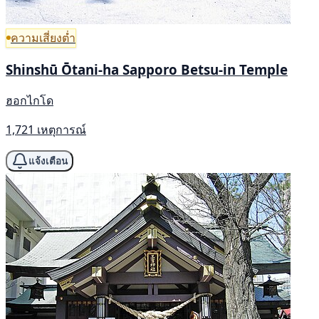
ความเสี่ยงต่ำ
Shinshū Ōtani-ha Sapporo Betsu-in Temple
ฮอกไกโด
1,721 เหตุการณ์
แจ้งเตือน