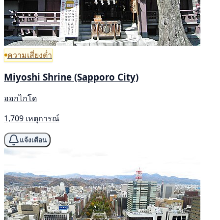
ความเสี่ยงต่ำ
Miyoshi Shrine (Sapporo City)
ฮอกไกโด
1,709 เหตุการณ์
แจ้งเตือน