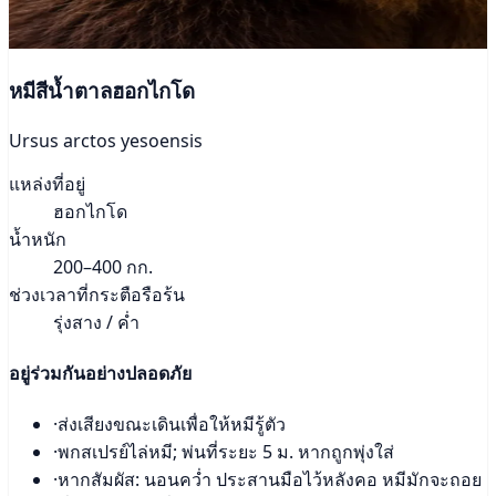
หมีสีน้ำตาลฮอกไกโด
Ursus arctos yesoensis
แหล่งที่อยู่
ฮอกไกโด
น้ำหนัก
200–400 กก.
ช่วงเวลาที่กระตือรือร้น
รุ่งสาง / ค่ำ
อยู่ร่วมกันอย่างปลอดภัย
·
ส่งเสียงขณะเดินเพื่อให้หมีรู้ตัว
·
พกสเปรย์ไล่หมี; พ่นที่ระยะ 5 ม. หากถูกพุ่งใส่
·
หากสัมผัส: นอนคว่ำ ประสานมือไว้หลังคอ หมีมักจะถอย