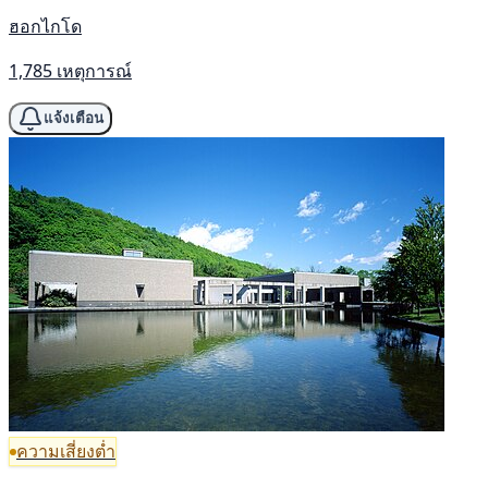
ฮอกไกโด
1,785 เหตุการณ์
แจ้งเตือน
ความเสี่ยงต่ำ