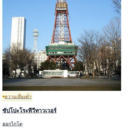
ความเสี่ยงต่ำ
ซัปโปะโระทีวีทาวเวอร์
ฮอกไกโด