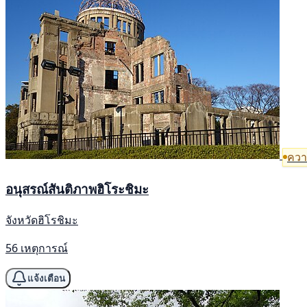
ความ
อนุสรณ์สันติภาพฮิโระชิมะ
จังหวัดฮิโรชิมะ
56 เหตุการณ์
แจ้งเตือน