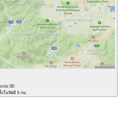
นแบบ 3D
ั้งในรัศมี 5 กม.