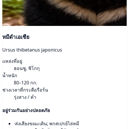
หมีดำเอเชีย
Ursus thibetanus japonicus
แหล่งที่อยู่
ฮอนชู, ชิโกกุ
น้ำหนัก
80–120 กก.
ช่วงเวลาที่กระตือรือร้น
รุ่งสาง / ค่ำ
อยู่ร่วมกันอย่างปลอดภัย
·
ส่งเสียงขณะเดิน; พกสเปรย์ไล่หมี