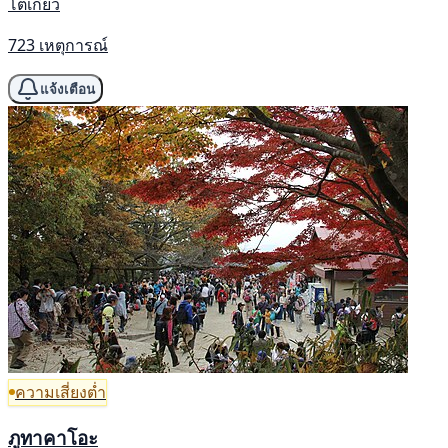
โตเกียว
723 เหตุการณ์
แจ้งเตือน
ความเสี่ยงต่ำ
ภูทาคาโอะ