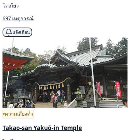
โตเกียว
697 เหตุการณ์
แจ้งเตือน
ความเสี่ยงต่ำ
Takao-san Yakuō-in Temple