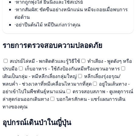
·
หากถูกพุ่งใส่ ยืนนิ่งและใช้สเปรย์
·
หากสัมผัส: ขัดขืนอย่างหนักแน่น หมีจะถอยเมื่อพบการ
ต่อต้าน
·
อย่าปีนต้นไม้ หมีปีนเก่งกว่าคุณ
รายการตรวจสอบความปลอดภัย
สเปรย์ไล่หมี - พกติดตัวและรู้วิธีใช้
ทำเสียง - พูดดังๆ หรือ
ปรบมือ
เก็บอาหาร - ใช้ถังป้องกันหมีหรือแขวนอาหาร
เดินเป็นกลุ่ม - หมีหลีกเลี่ยงกลุ่มใหญ่
หลีกเลี่ยงรุ่งอรุณ/
พลบค่ำ - ช่วงเวลาที่หมีเคลื่อนไหวมากที่สุด
อยู่ในเส้นทาง -
อย่าเข้าไปในพืชพันธุ์หนาแน่น
ตรวจสอบสภาพ - ดูเหตุการณ์
ล่าสุดก่อนออกเดินทาง
บอกใครสักคน - แชร์แผนการเดิน
ทางของคุณ
อุปกรณ์เดินป่าในญี่ปุ่น