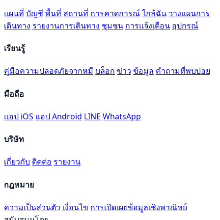
แผนที่
บัญชี
พื้นที่
สถานที่
การคาดการณ์
ใกล้ฉัน
วางแผนการ
เดินทาง
รายงานการเดินทาง
ชุมชน
การแจ้งเตือน
อุปกรณ์
เรียนรู้
คู่มือความปลอดภัยจากหมี
บล็อก
ข่าว
ข้อมูล
คำถามที่พบบ่อย
มือถือ
แอป iOS
แอป Android
LINE
WhatsApp
บริษัท
เกี่ยวกับ
ติดต่อ
รายงาน
กฎหมาย
ความเป็นส่วนตัว
เงื่อนไข
การเปิดเผยข้อมูลเชิงพาณิชย์
สนับสนุนโดย