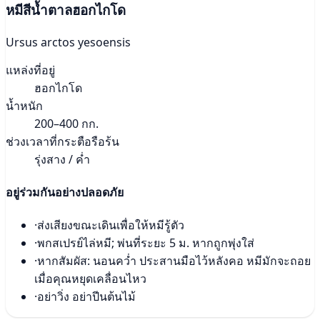
หมีสีน้ำตาลฮอกไกโด
Ursus arctos yesoensis
แหล่งที่อยู่
ฮอกไกโด
น้ำหนัก
200–400 กก.
ช่วงเวลาที่กระตือรือร้น
รุ่งสาง / ค่ำ
อยู่ร่วมกันอย่างปลอดภัย
·
ส่งเสียงขณะเดินเพื่อให้หมีรู้ตัว
·
พกสเปรย์ไล่หมี; พ่นที่ระยะ 5 ม. หากถูกพุ่งใส่
·
หากสัมผัส: นอนคว่ำ ประสานมือไว้หลังคอ หมีมักจะถอย
เมื่อคุณหยุดเคลื่อนไหว
·
อย่าวิ่ง อย่าปีนต้นไม้