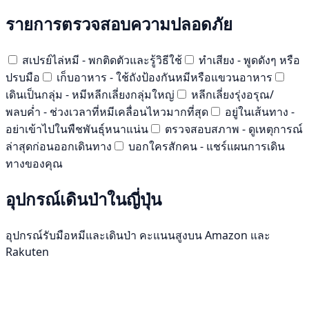
รายการตรวจสอบความปลอดภัย
สเปรย์ไล่หมี - พกติดตัวและรู้วิธีใช้
ทำเสียง - พูดดังๆ หรือ
ปรบมือ
เก็บอาหาร - ใช้ถังป้องกันหมีหรือแขวนอาหาร
เดินเป็นกลุ่ม - หมีหลีกเลี่ยงกลุ่มใหญ่
หลีกเลี่ยงรุ่งอรุณ/
พลบค่ำ - ช่วงเวลาที่หมีเคลื่อนไหวมากที่สุด
อยู่ในเส้นทาง -
อย่าเข้าไปในพืชพันธุ์หนาแน่น
ตรวจสอบสภาพ - ดูเหตุการณ์
ล่าสุดก่อนออกเดินทาง
บอกใครสักคน - แชร์แผนการเดิน
ทางของคุณ
อุปกรณ์เดินป่าในญี่ปุ่น
อุปกรณ์รับมือหมีและเดินป่า คะแนนสูงบน Amazon และ
Rakuten