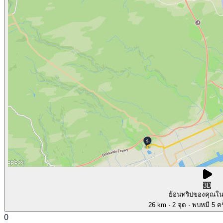
3D
ย้อนทริปของคุณใ
26 km
· 2 จุด
· พบหมี 5 คร
0