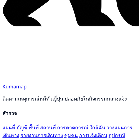
Kumamap
ติดตามเหตุการณ์หมีทั่วญี่ปุ่น ปลอดภัยในกิจกรรมกลางแจ้ง
สำรวจ
แผนที่
บัญชี
พื้นที่
สถานที่
การคาดการณ์
ใกล้ฉัน
วางแผนการ
เดินทาง
รายงานการเดินทาง
ชุมชน
การแจ้งเตือน
อุปกรณ์