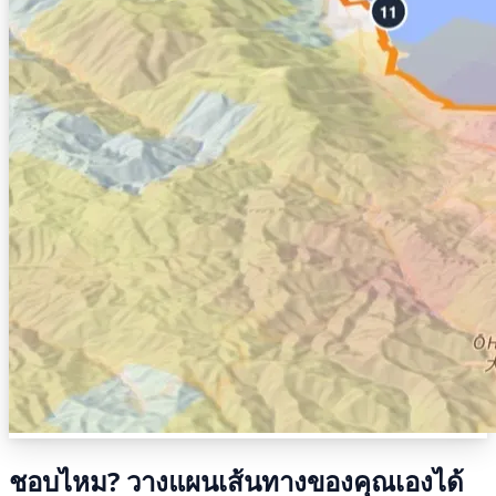
ชอบไหม? วางแผนเส้นทางของคุณเองได้