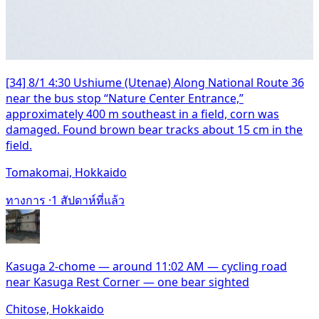
[34] 8/1 4:30 Ushiume (Utenae) Along National Route 36
near the bus stop “Nature Center Entrance,”
approximately 400 m southeast in a field, corn was
damaged. Found brown bear tracks about 15 cm in the
field.
Tomakomai, Hokkaido
ทางการ ·
1 สัปดาห์ที่แล้ว
Kasuga 2-chome — around 11:02 AM — cycling road
near Kasuga Rest Corner — one bear sighted
Chitose, Hokkaido