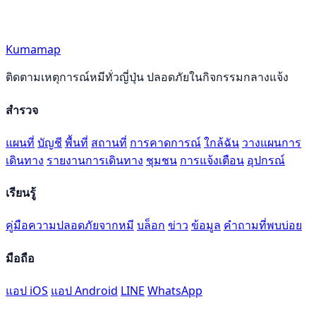
Kumamap
ติดตามเหตุการณ์หมีทั่วญี่ปุ่น ปลอดภัยในกิจกรรมกลางแจ้ง
สำรวจ
แผนที่
บัญชี
พื้นที่
สถานที่
การคาดการณ์
ใกล้ฉัน
วางแผนการ
เดินทาง
รายงานการเดินทาง
ชุมชน
การแจ้งเตือน
อุปกรณ์
เรียนรู้
คู่มือความปลอดภัยจากหมี
บล็อก
ข่าว
ข้อมูล
คำถามที่พบบ่อย
มือถือ
แอป iOS
แอป Android
LINE
WhatsApp