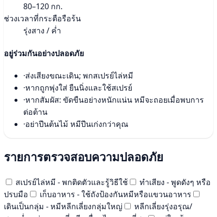
80–120 กก.
ช่วงเวลาที่กระตือรือร้น
รุ่งสาง / ค่ำ
อยู่ร่วมกันอย่างปลอดภัย
·
ส่งเสียงขณะเดิน; พกสเปรย์ไล่หมี
·
หากถูกพุ่งใส่ ยืนนิ่งและใช้สเปรย์
·
หากสัมผัส: ขัดขืนอย่างหนักแน่น หมีจะถอยเมื่อพบการ
ต่อต้าน
·
อย่าปีนต้นไม้ หมีปีนเก่งกว่าคุณ
รายการตรวจสอบความปลอดภัย
สเปรย์ไล่หมี - พกติดตัวและรู้วิธีใช้
ทำเสียง - พูดดังๆ หรือ
ปรบมือ
เก็บอาหาร - ใช้ถังป้องกันหมีหรือแขวนอาหาร
เดินเป็นกลุ่ม - หมีหลีกเลี่ยงกลุ่มใหญ่
หลีกเลี่ยงรุ่งอรุณ/