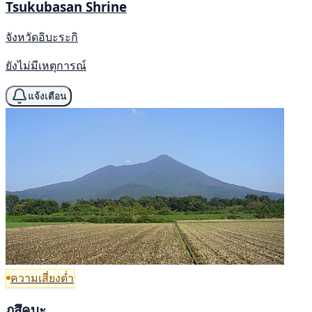
Tsukubasan Shrine
จังหวัดอิบะระกิ
ยังไม่มีเหตุการณ์
แจ้งเตือน
ความเสี่ยงต่ำ
ภูสึคุบะ