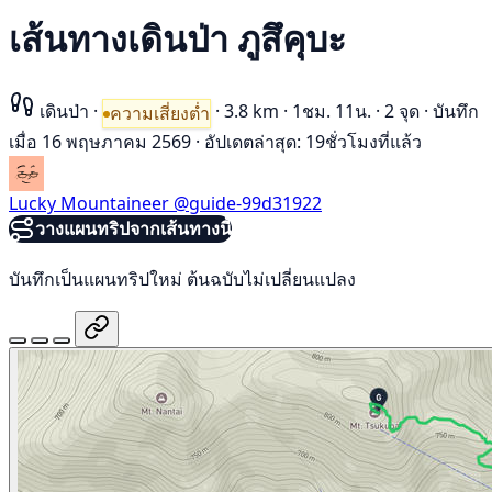
เส้นทางเดินป่า ภูสึคุบะ
เดินป่า
·
·
3.8 km
·
1ชม. 11น.
·
2 จุด
·
บันทึก
ความเสี่ยงต่ำ
เมื่อ 16 พฤษภาคม 2569
·
อัปเดตล่าสุด: 19ชั่วโมงที่แล้ว
Lucky Mountaineer
@guide-99d31922
วางแผนทริปจากเส้นทางนี้
บันทึกเป็นแผนทริปใหม่ ต้นฉบับไม่เปลี่ยนแปลง