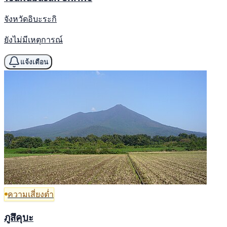
จังหวัดอิบะระกิ
ยังไม่มีเหตุการณ์
แจ้งเตือน
ความเสี่ยงต่ำ
ภูสึคุบะ