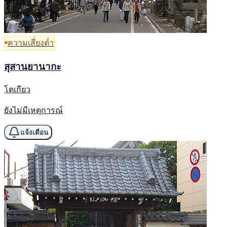
ความเสี่ยงต่ำ
สุสานยานากะ
โตเกียว
ยังไม่มีเหตุการณ์
แจ้งเตือน