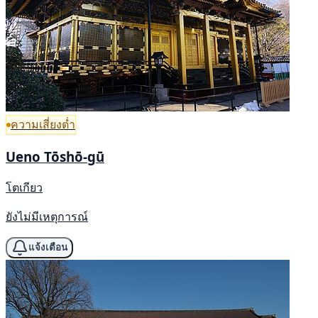
ความเสี่ยงต่ำ
Ueno Tōshō-gū
โตเกียว
ยังไม่มีเหตุการณ์
แจ้งเตือน