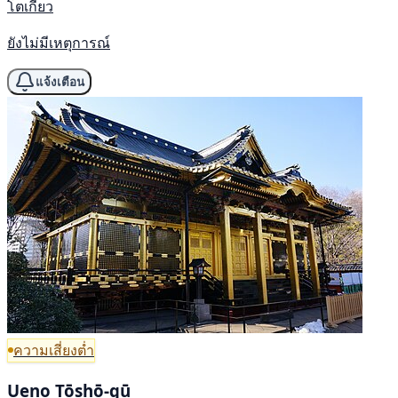
โตเกียว
ยังไม่มีเหตุการณ์
แจ้งเตือน
ความเสี่ยงต่ำ
Ueno Tōshō-gū