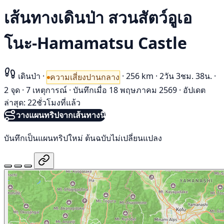
เส้นทางเดินป่า สวนสัตว์อูเอ
โนะ-Hamamatsu Castle
เดินป่า
·
·
256 km
·
2วัน 3ชม. 38น.
·
ความเสี่ยงปานกลาง
2 จุด
·
7 เหตุการณ์
·
บันทึกเมื่อ 18 พฤษภาคม 2569
·
อัปเดต
ล่าสุด: 22ชั่วโมงที่แล้ว
วางแผนทริปจากเส้นทางนี้
บันทึกเป็นแผนทริปใหม่ ต้นฉบับไม่เปลี่ยนแปลง