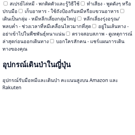
สเปรย์ไล่หมี - พกติดตัวและรู้วิธีใช้
ทำเสียง - พูดดังๆ หรือ
ปรบมือ
เก็บอาหาร - ใช้ถังป้องกันหมีหรือแขวนอาหาร
เดินเป็นกลุ่ม - หมีหลีกเลี่ยงกลุ่มใหญ่
หลีกเลี่ยงรุ่งอรุณ/
พลบค่ำ - ช่วงเวลาที่หมีเคลื่อนไหวมากที่สุด
อยู่ในเส้นทาง -
อย่าเข้าไปในพืชพันธุ์หนาแน่น
ตรวจสอบสภาพ - ดูเหตุการณ์
ล่าสุดก่อนออกเดินทาง
บอกใครสักคน - แชร์แผนการเดิน
ทางของคุณ
อุปกรณ์เดินป่าในญี่ปุ่น
อุปกรณ์รับมือหมีและเดินป่า คะแนนสูงบน Amazon และ
Rakuten