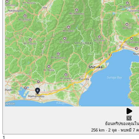
3D
ย้อนทริปของคุณใ
256 km
· 2 จุด
· พบหมี 7 คร
1