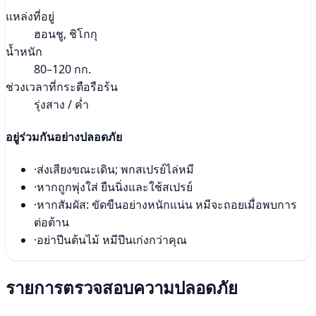
แหล่งที่อยู่
ฮอนชู, ชิโกกุ
น้ำหนัก
80–120 กก.
ช่วงเวลาที่กระตือรือร้น
รุ่งสาง / ค่ำ
อยู่ร่วมกันอย่างปลอดภัย
·
ส่งเสียงขณะเดิน; พกสเปรย์ไล่หมี
·
หากถูกพุ่งใส่ ยืนนิ่งและใช้สเปรย์
·
หากสัมผัส: ขัดขืนอย่างหนักแน่น หมีจะถอยเมื่อพบการ
ต่อต้าน
·
อย่าปีนต้นไม้ หมีปีนเก่งกว่าคุณ
รายการตรวจสอบความปลอดภัย