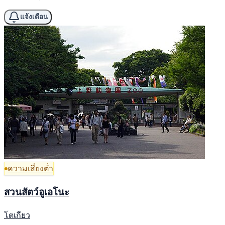
แจ้งเตือน
ความเสี่ยงต่ำ
สวนสัตว์อูเอโนะ
โตเกียว