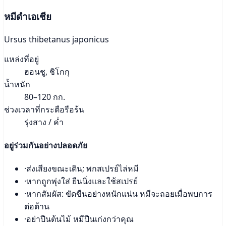
หมีดำเอเชีย
Ursus thibetanus japonicus
แหล่งที่อยู่
ฮอนชู, ชิโกกุ
น้ำหนัก
80–120 กก.
ช่วงเวลาที่กระตือรือร้น
รุ่งสาง / ค่ำ
อยู่ร่วมกันอย่างปลอดภัย
·
ส่งเสียงขณะเดิน; พกสเปรย์ไล่หมี
·
หากถูกพุ่งใส่ ยืนนิ่งและใช้สเปรย์
·
หากสัมผัส: ขัดขืนอย่างหนักแน่น หมีจะถอยเมื่อพบการ
ต่อต้าน
·
อย่าปีนต้นไม้ หมีปีนเก่งกว่าคุณ