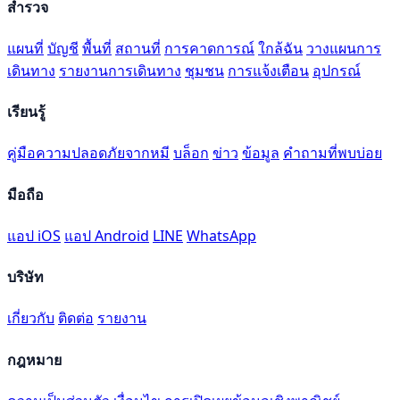
สำรวจ
แผนที่
บัญชี
พื้นที่
สถานที่
การคาดการณ์
ใกล้ฉัน
วางแผนการ
เดินทาง
รายงานการเดินทาง
ชุมชน
การแจ้งเตือน
อุปกรณ์
เรียนรู้
คู่มือความปลอดภัยจากหมี
บล็อก
ข่าว
ข้อมูล
คำถามที่พบบ่อย
มือถือ
แอป iOS
แอป Android
LINE
WhatsApp
บริษัท
เกี่ยวกับ
ติดต่อ
รายงาน
กฎหมาย