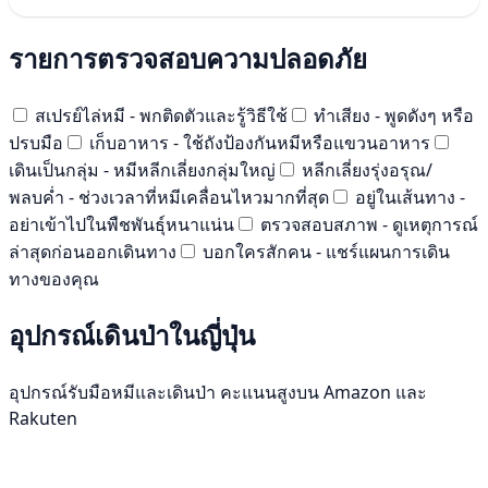
รายการตรวจสอบความปลอดภัย
สเปรย์ไล่หมี - พกติดตัวและรู้วิธีใช้
ทำเสียง - พูดดังๆ หรือ
ปรบมือ
เก็บอาหาร - ใช้ถังป้องกันหมีหรือแขวนอาหาร
เดินเป็นกลุ่ม - หมีหลีกเลี่ยงกลุ่มใหญ่
หลีกเลี่ยงรุ่งอรุณ/
พลบค่ำ - ช่วงเวลาที่หมีเคลื่อนไหวมากที่สุด
อยู่ในเส้นทาง -
อย่าเข้าไปในพืชพันธุ์หนาแน่น
ตรวจสอบสภาพ - ดูเหตุการณ์
ล่าสุดก่อนออกเดินทาง
บอกใครสักคน - แชร์แผนการเดิน
ทางของคุณ
อุปกรณ์เดินป่าในญี่ปุ่น
อุปกรณ์รับมือหมีและเดินป่า คะแนนสูงบน Amazon และ
Rakuten