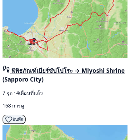
พิพิธภัณฑ์เบียร์ซัปโปโระ → Miyoshi Shrine
(Sapporo City)
7 จุด · 4เดือนที่แล้ว
168 การดู
บันทึก