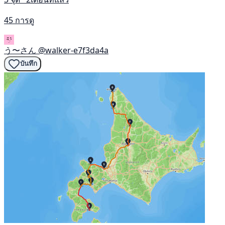
45 การดู
う〜さん
@walker-e7f3da4a
บันทึก