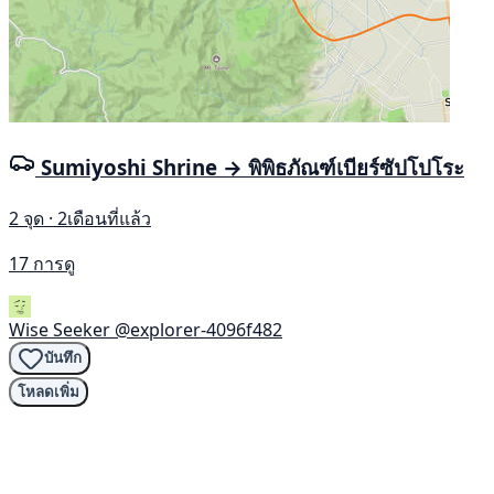
Sumiyoshi Shrine → พิพิธภัณฑ์เบียร์ซัปโปโระ
2 จุด · 2เดือนที่แล้ว
17 การดู
Wise Seeker
@explorer-4096f482
บันทึก
โหลดเพิ่ม