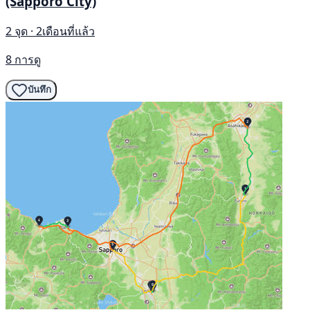
(Sapporo City)
2 จุด · 2เดือนที่แล้ว
8 การดู
บันทึก