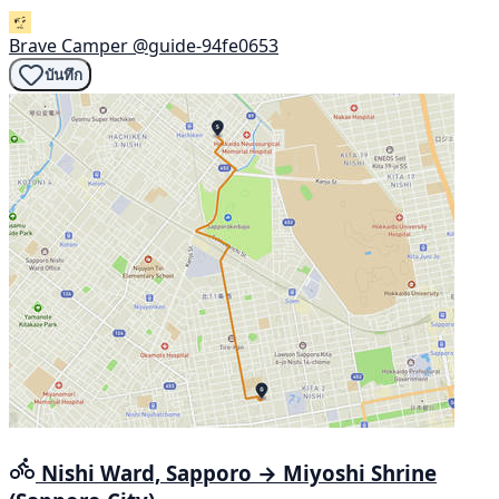
Brave Camper
@guide-94fe0653
บันทึก
Nishi Ward, Sapporo → Miyoshi Shrine