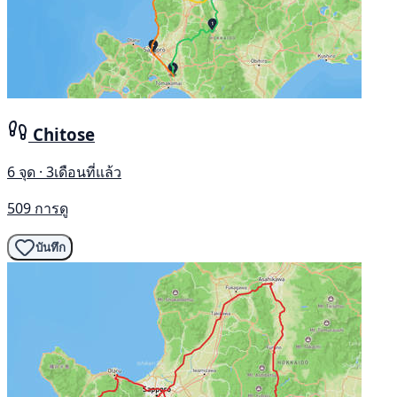
Chitose
6 จุด · 3เดือนที่แล้ว
509 การดู
บันทึก