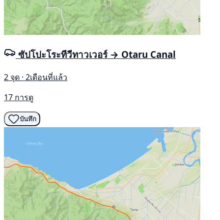
ซัปโปะโระทีวีทาวเวอร์ → Otaru Canal
2 จุด · 2เดือนที่แล้ว
17 การดู
บันทึก