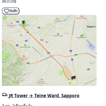
50 การดู
บันทึก
JR Tower → Teine Ward, Sapporo
3 จุด · 2เดือนที่แล้ว