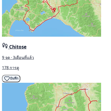
Chitose
9 จุด · 3เดือนที่แล้ว
178 การดู
บันทึก