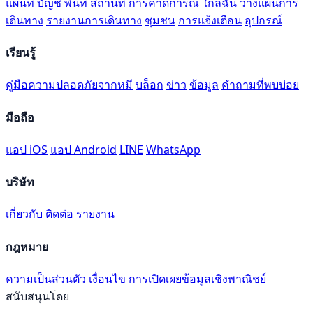
แผนที่
บัญชี
พื้นที่
สถานที่
การคาดการณ์
ใกล้ฉัน
วางแผนการ
เดินทาง
รายงานการเดินทาง
ชุมชน
การแจ้งเตือน
อุปกรณ์
เรียนรู้
คู่มือความปลอดภัยจากหมี
บล็อก
ข่าว
ข้อมูล
คำถามที่พบบ่อย
มือถือ
แอป iOS
แอป Android
LINE
WhatsApp
บริษัท
เกี่ยวกับ
ติดต่อ
รายงาน
กฎหมาย
ความเป็นส่วนตัว
เงื่อนไข
การเปิดเผยข้อมูลเชิงพาณิชย์
สนับสนุนโดย