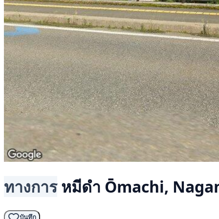
ทางการ
หมีดำ
Ōmachi, Naga
บันทึก