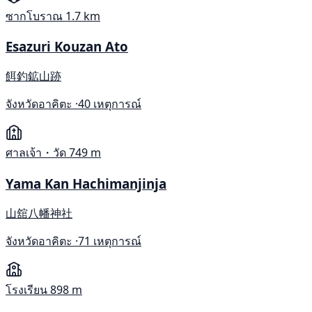
ซากโบราณ
1.7 km
Esazuri Kouzan Ato
餌釣鉱山跡
จังหวัดอาคิตะ ·
40 เหตุการณ์
ศาลเจ้า・วัด
749 m
Yama Kan Hachimanjinja
山舘八幡神社
จังหวัดอาคิตะ ·
71 เหตุการณ์
โรงเรียน
898 m