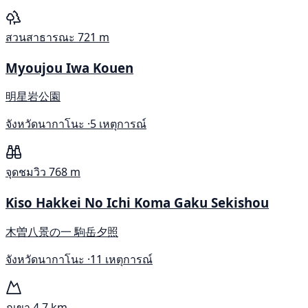
สวนสาธารณะ
721 m
Myoujou Iwa Kouen
明星岩公園
จังหวัดนากาโนะ ·
5 เหตุการณ์
จุดชมวิว
768 m
Kiso Hakkei No Ichi Koma Gaku Sekishou
木曽八景の一 駒岳夕照
จังหวัดนากาโนะ ·
11 เหตุการณ์
ภูเขา
4.7 km