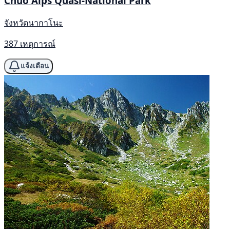
Chūō Alps Quasi-National Park
จังหวัดนากาโนะ
387 เหตุการณ์
แจ้งเตือน