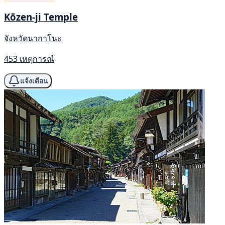
Kōzen-ji Temple
จังหวัดนากาโนะ
453 เหตุการณ์
แจ้งเตือน