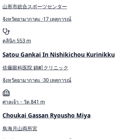
山形市総合スポーツセンター
จังหวัดยามากาตะ ·
17 เหตุการณ์
คลินิก
553 m
Satou Gankai In Nishikichou Kurinikku
佐藤眼科医院 錦町クリニック
จังหวัดยามากาตะ ·
30 เหตุการณ์
ศาลเจ้า・วัด
841 m
Choukai Gassan Ryousho Miya
鳥海月山両所宮