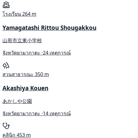
โรงเรียน
264 m
Yamagatashi Rittou Shougakkou
山形市立東小学校
จังหวัดยามากาตะ ·
24 เหตุการณ์
สวนสาธารณะ
350 m
Akashiya Kouen
あかしや公園
จังหวัดยามากาตะ ·
14 เหตุการณ์
คลินิก
453 m