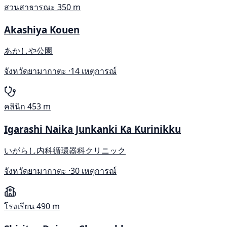
สวนสาธารณะ
350 m
Akashiya Kouen
あかしや公園
จังหวัดยามากาตะ ·
14 เหตุการณ์
คลินิก
453 m
Igarashi Naika Junkanki Ka Kurinikku
いがらし内科循環器科クリニック
จังหวัดยามากาตะ ·
30 เหตุการณ์
โรงเรียน
490 m