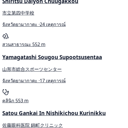
Shiritsu Daiyon Chuugakkou
市立第四中学校
จังหวัดยามากาตะ ·
24 เหตุการณ์
สวนสาธารณะ
552 m
Yamagatashi Sougou Supootsusentaa
山形市総合スポーツセンター
จังหวัดยามากาตะ ·
17 เหตุการณ์
คลินิก
553 m
Satou Gankai In Nishikichou Kurinikku
佐藤眼科医院 錦町クリニック