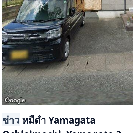
ข่าว
หมีดำ
Yamagata