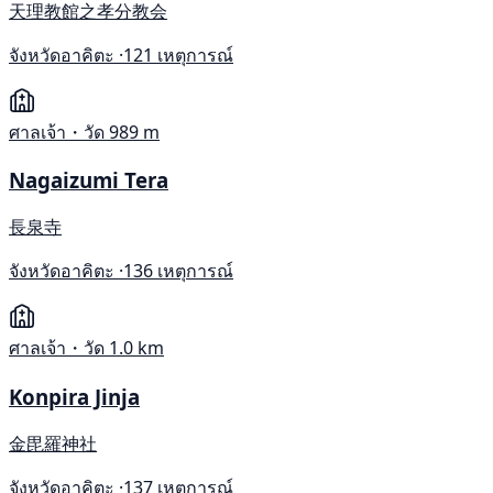
天理教館之孝分教会
จังหวัดอาคิตะ ·
121 เหตุการณ์
ศาลเจ้า・วัด
989 m
Nagaizumi Tera
長泉寺
จังหวัดอาคิตะ ·
136 เหตุการณ์
ศาลเจ้า・วัด
1.0 km
Konpira Jinja
金毘羅神社
จังหวัดอาคิตะ ·
137 เหตุการณ์