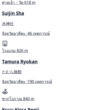
ศาลเจ้า・วัด
618 m
Suijin Sha
水神社
จังหวัดอาคิตะ ·
46 เหตุการณ์
โรงแรม
826 m
Tamura Ryokan
たむら旅館
จังหวัดอาคิตะ ·
190 เหตุการณ์
ซากโบราณ
840 m
Kyuu Kissa Ponii