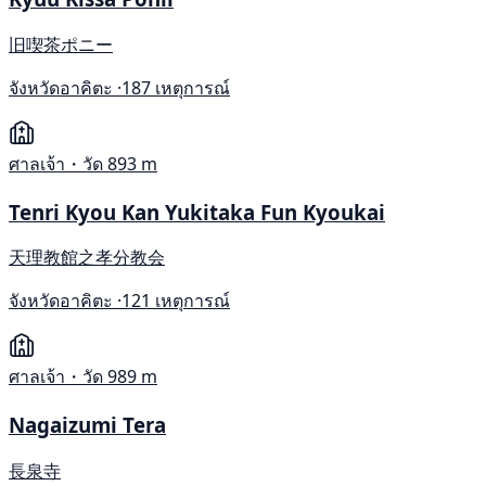
旧喫茶ポニー
จังหวัดอาคิตะ ·
187 เหตุการณ์
ศาลเจ้า・วัด
893 m
Tenri Kyou Kan Yukitaka Fun Kyoukai
天理教館之孝分教会
จังหวัดอาคิตะ ·
121 เหตุการณ์
ศาลเจ้า・วัด
989 m
Nagaizumi Tera
長泉寺