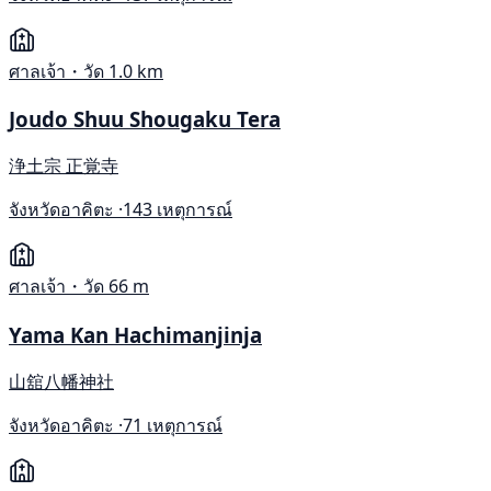
ศาลเจ้า・วัด
1.0 km
Joudo Shuu Shougaku Tera
浄土宗 正覚寺
จังหวัดอาคิตะ ·
143 เหตุการณ์
ศาลเจ้า・วัด
66 m
Yama Kan Hachimanjinja
山舘八幡神社
จังหวัดอาคิตะ ·
71 เหตุการณ์