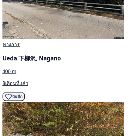
ทางการ
Ueda 下柳沢, Nagano
400 m
8เดือนที่แล้ว
บันทึก