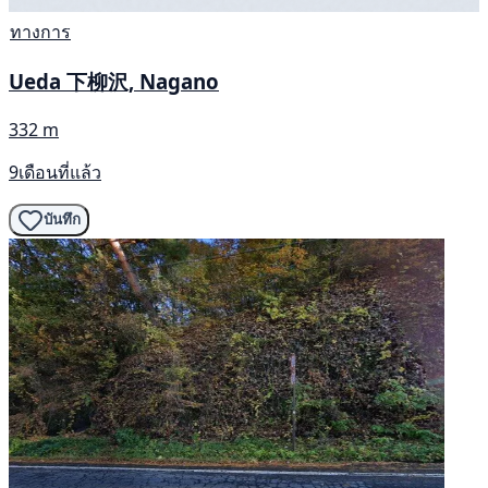
ทางการ
Ueda 下柳沢, Nagano
332 m
9เดือนที่แล้ว
บันทึก