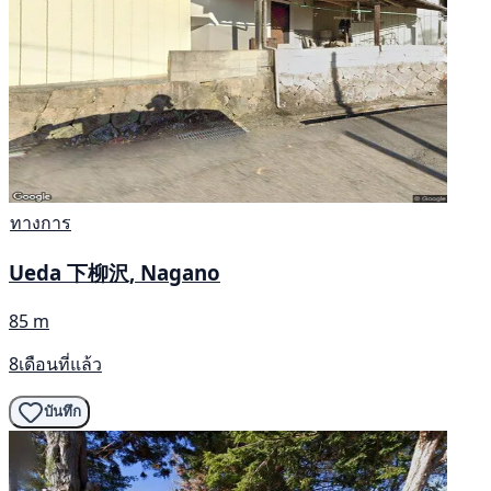
ทางการ
Ueda 下柳沢, Nagano
85 m
8เดือนที่แล้ว
บันทึก