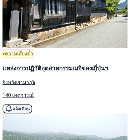
ความเสี่ยงต่ำ
แหล่งการปฏิวัติอุตสาหกรรมเมจิของญี่ปุ่นฯ
จังหวัดยามากุจิ
140 เหตุการณ์
แจ้งเตือน