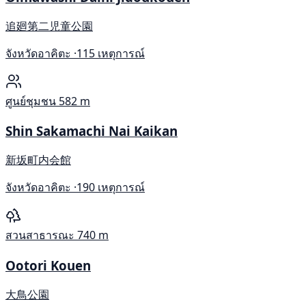
追廻第二児童公園
จังหวัดอาคิตะ ·
115 เหตุการณ์
ศูนย์ชุมชน
582 m
Shin Sakamachi Nai Kaikan
新坂町内会館
จังหวัดอาคิตะ ·
190 เหตุการณ์
สวนสาธารณะ
740 m
Ootori Kouen
大鳥公園