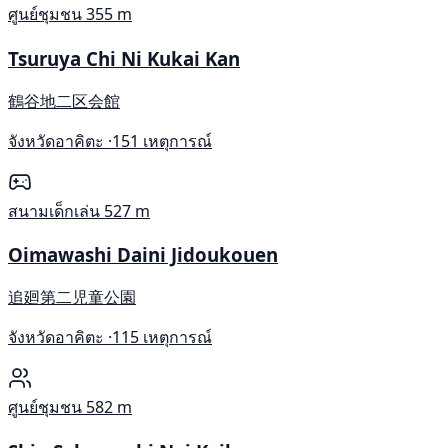
ศูนย์ชุมชน
355 m
Tsuruya Chi Ni Kukai Kan
鶴谷地二区会館
จังหวัดอาคิตะ ·
151 เหตุการณ์
สนามเด็กเล่น
527 m
Oimawashi Daini Jidoukouen
追廻第二児童公園
จังหวัดอาคิตะ ·
115 เหตุการณ์
ศูนย์ชุมชน
582 m