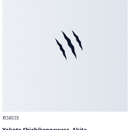
ทางการ
Yokote Shichikengawara, Akita