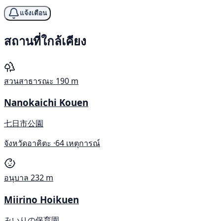
แจ้งเตือน
สถานที่ใกล้เคียง
สวนสาธารณะ
190 m
Nanokaichi Kouen
七日市公園
จังหวัดอาคิตะ ·
64 เหตุการณ์
อนุบาล
232 m
Miirino Hoikuen
みいりの保育園