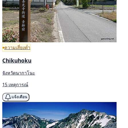
ความเสี่ยงต่ำ
Chikuhoku
จังหวัดนากาโนะ
15 เหตุการณ์
แจ้งเตือน