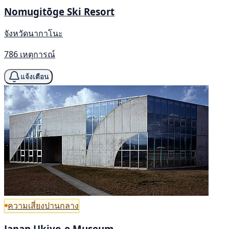
Nomugitōge Ski Resort
จังหวัดนากาโนะ
786 เหตุการณ์
แจ้งเตือน
ความเสี่ยงปานกลาง
Japan Ukiyo-e Museum