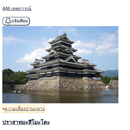
446 เหตุการณ์
แจ้งเตือน
ความเสี่ยงปานกลาง
ปราสาทมะสึโมะโตะ