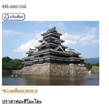
446 เหตุการณ์
แจ้งเตือน
ความเสี่ยงปานกลาง
ปราสาทมะสึโมะโตะ