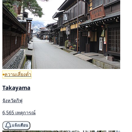
ความเสี่ยงต่ำ
Takayama
จังหวัดกิฟุ
6,565 เหตุการณ์
แจ้งเตือน