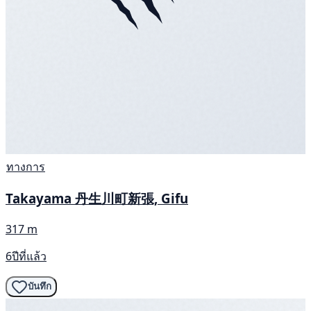
ทางการ
Takayama 丹生川町新張, Gifu
317 m
6ปีที่แล้ว
บันทึก