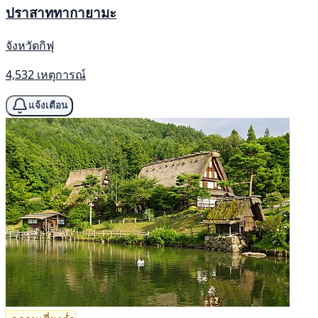
ปราสาททากายามะ
จังหวัดกิฟุ
4,532 เหตุการณ์
แจ้งเตือน