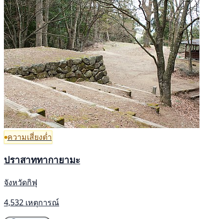
ความเสี่ยงต่ำ
ปราสาททากายามะ
จังหวัดกิฟุ
4,532 เหตุการณ์