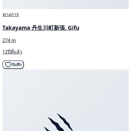
ทางการ
Takayama 丹生川町新張, Gifu
274 m
12ปีที่แล้ว
บันทึก