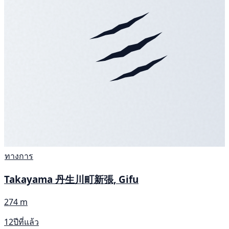
ทางการ
Takayama 丹生川町新張, Gifu
274 m
12ปีที่แล้ว