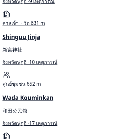
จังหวัดฟุกุอิ ·
9 เหตุการณ์
ศาลเจ้า・วัด
631 m
Shinguu Jinja
新宮神社
จังหวัดฟุกุอิ ·
10 เหตุการณ์
ศูนย์ชุมชน
652 m
Wada Kouminkan
和田公民館
จังหวัดฟุกุอิ ·
17 เหตุการณ์