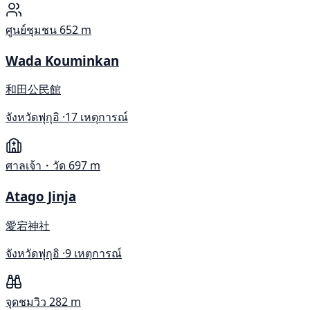
ศูนย์ชุมชน
652 m
Wada Kouminkan
和田公民館
จังหวัดฟุกุอิ ·
17 เหตุการณ์
ศาลเจ้า・วัด
697 m
Atago Jinja
愛宕神社
จังหวัดฟุกุอิ ·
9 เหตุการณ์
จุดชมวิว
282 m