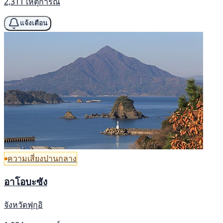
2,311 เหตุการณ์
แจ้งเตือน
ความเสี่ยงปานกลาง
อาโอบะซัง
จังหวัดฟุกุอิ