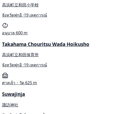
高浜町立和田小学校
จังหวัดฟุกุอิ ·
19 เหตุการณ์
อนุบาล
600 m
Takahama Chouritsu Wada Hoikusho
高浜町立和田保育所
จังหวัดฟุกุอิ ·
19 เหตุการณ์
ศาลเจ้า・วัด
625 m
Suwajinja
諏訪神社