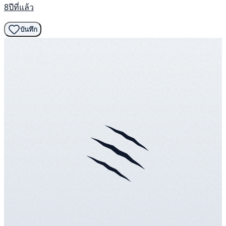
8ปีที่แล้ว
บันทึก