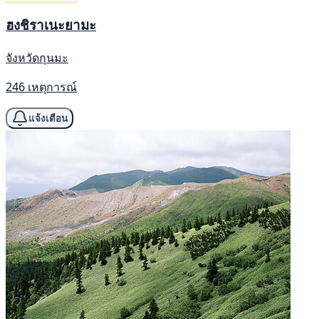
ฮงชิราเนะยามะ
จังหวัดกุนมะ
246 เหตุการณ์
แจ้งเตือน