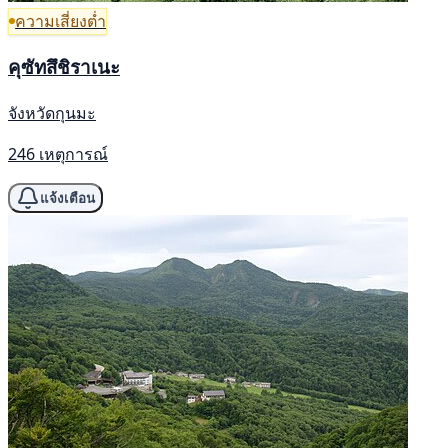
ความเสี่ยงต่ำ
คุซัทสึชิราเนะ
จังหวัดกุนมะ
246 เหตุการณ์
แจ้งเตือน