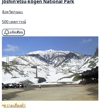
Jōshin'etsu-kōgen National Park
จังหวัดกุนมะ
500 เหตุการณ์
แจ้งเตือน
ความเสี่ยงต่ำ