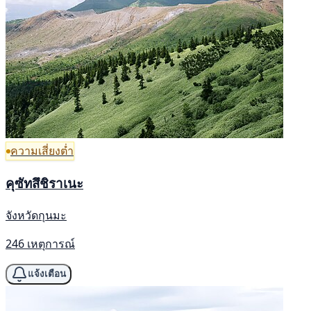
ความเสี่ยงต่ำ
คุซัทสึชิราเนะ
จังหวัดกุนมะ
246 เหตุการณ์
แจ้งเตือน