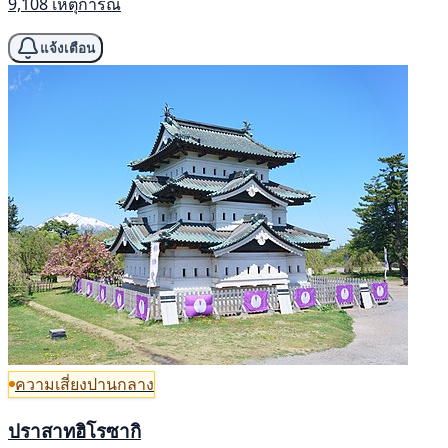
9,108 เหตุการณ์
แจ้งเตือน
ความเสี่ยงปานกลาง
ปราสาทฮิโรซากิ