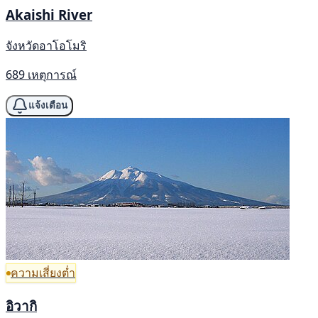
Akaishi River
จังหวัดอาโอโมริ
689 เหตุการณ์
แจ้งเตือน
ความเสี่ยงต่ำ
อิวากิ