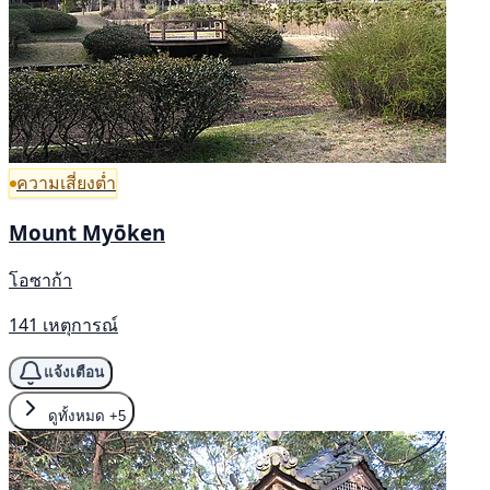
ความเสี่ยงต่ำ
Mount Myōken
โอซาก้า
141 เหตุการณ์
แจ้งเตือน
ดูทั้งหมด
+5