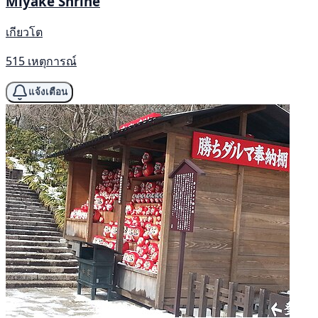
Miyake Shrine
เกียวโต
515 เหตุการณ์
แจ้งเตือน