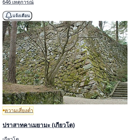
646 เหตุการณ์
แจ้งเตือน
ความเสี่ยงต่ำ
ปราสาทคาเมยามะ (เกียวโต)
เกียวโต