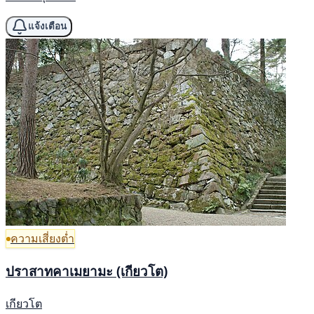
แจ้งเตือน
ความเสี่ยงต่ำ
ปราสาทคาเมยามะ (เกียวโต)
เกียวโต