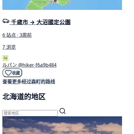
千歳市 → 大沼國定公園
6 站点 · 3周前
7 浏览
ルパン
@hiker-f6a9b484
收藏
查看更多经过森町的路线
北海道的地区