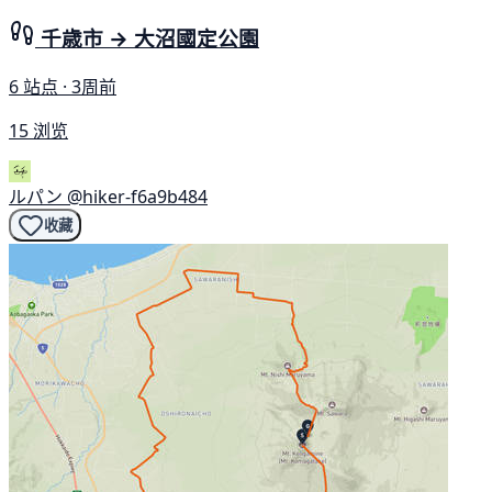
千歳市 → 大沼國定公園
6 站点 · 3周前
15 浏览
ルパン
@hiker-f6a9b484
收藏