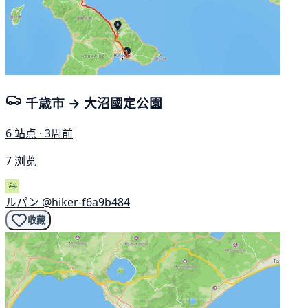
千歳市 → 大沼國定公園
6 站点 · 3周前
7 浏览
ルパン
@hiker-f6a9b484
收藏