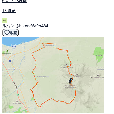
6 站点 · 3周前
15 浏览
ルパン
@hiker-f6a9b484
收藏