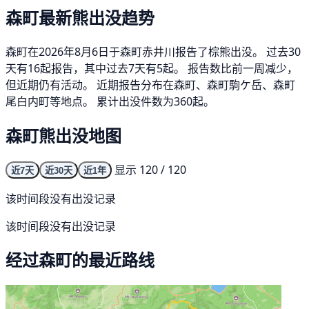
森町最新熊出没趋势
森町在2026年8月6日于森町赤井川报告了棕熊出没。 过去30
天有16起报告，其中过去7天有5起。 报告数比前一周减少，
但近期仍有活动。 近期报告分布在森町、森町駒ケ岳、森町
尾白内町等地点。 累计出没件数为360起。
森町熊出没地图
显示 120 / 120
近7天
近30天
近1年
该时间段没有出没记录
该时间段没有出没记录
经过森町的最近路线