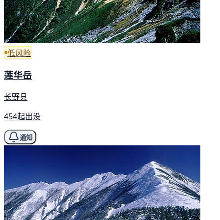
低风险
莲华岳
长野县
454起出没
通知