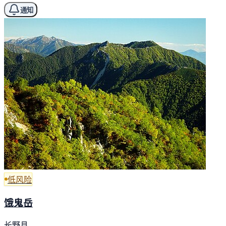
通知
低风险
饿鬼岳
长野县