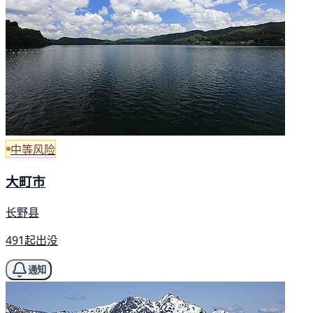
中等风险
大町市
长野县
491起出没
通知