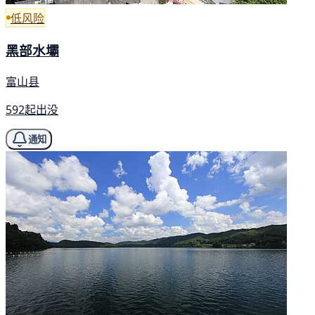
低风险
黑部水壩
富山县
592起出没
通知