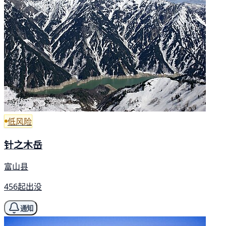
低风险
针之木岳
富山县
456起出没
通知