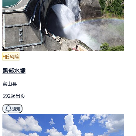
低风险
黑部水壩
富山县
592起出没
通知