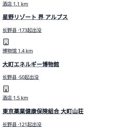
酒店
1.1 km
星野リゾート 界 アルプス
长野县 ·
173起出没
博物馆
1.4 km
大町エネルギー博物館
长野县 ·
50起出没
酒店
1.5 km
東京薬業健康保険組合 大町山荘
长野县 ·
121起出没