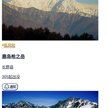
低风险
鹿岛枪之岳
长野县
305起出没
通知