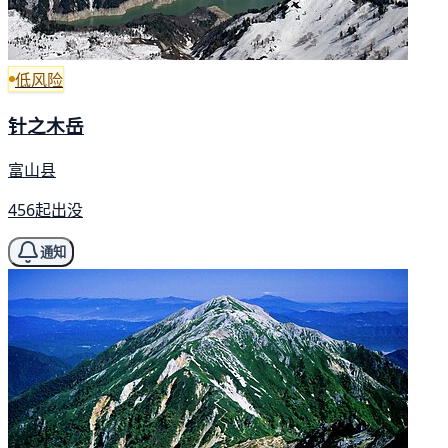
低风险
针之木岳
富山县
456起出没
通知