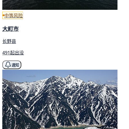
中等风险
大町市
长野县
491起出没
通知