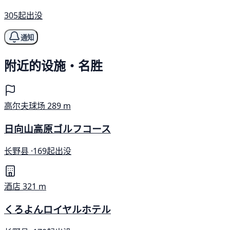
305起出没
通知
附近的设施・名胜
高尔夫球场
289 m
日向山高原ゴルフコース
长野县 ·
169起出没
酒店
321 m
くろよんロイヤルホテル