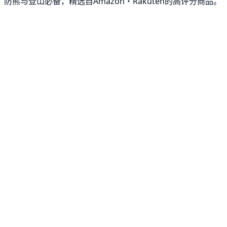
防熊与登山必备，精选自Amazon・Rakuten的高评分商品。