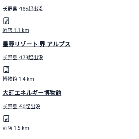
长野县 ·
185起出没
酒店
1.1 km
星野リゾート 界 アルプス
长野县 ·
173起出没
博物馆
1.4 km
大町エネルギー博物館
长野县 ·
50起出没
酒店
1.5 km