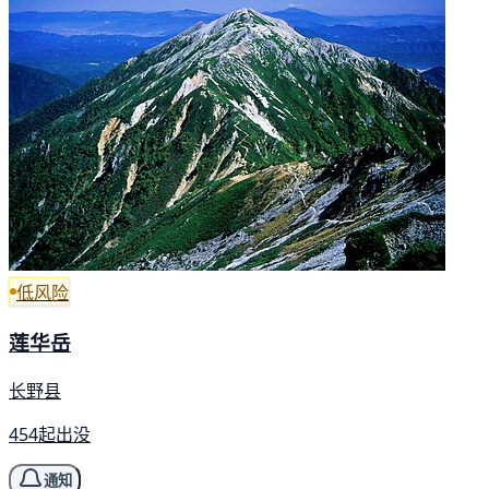
低风险
莲华岳
长野县
454起出没
通知