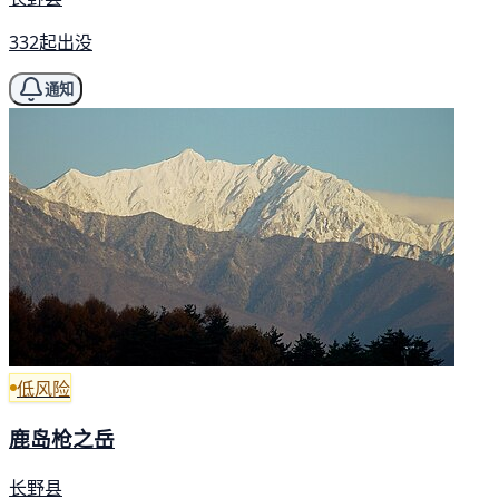
332起出没
通知
低风险
鹿岛枪之岳
长野县