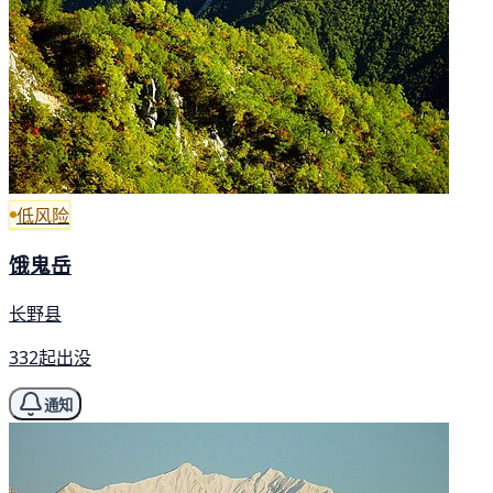
低风险
饿鬼岳
长野县
332起出没
通知