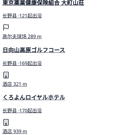
東京薬業健康保険組合 大町山荘
长野县 ·
121起出没
高尔夫球场
289 m
日向山高原ゴルフコース
长野县 ·
169起出没
酒店
321 m
くろよんロイヤルホテル
长野县 ·
170起出没
酒店
939 m