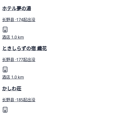
ホテル夢の湯
长野县 ·
174起出没
酒店
1.0 km
ときしらずの宿 織花
长野县 ·
177起出没
酒店
1.0 km
かしわ荘
长野县 ·
185起出没