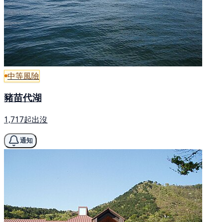
中等風險
豬苗代湖
1,717起出沒
通知