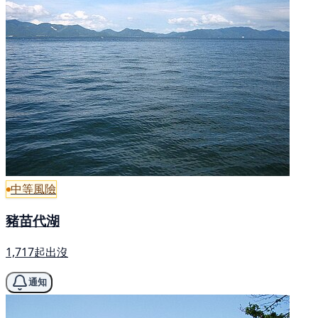
中等風險
豬苗代湖
1,717起出沒
通知