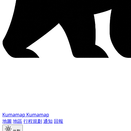
Kumamap
Kumamap
地圖
地區
行程規劃
通知
回報