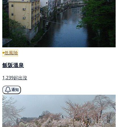
低風險
飯阪溫泉
1,239起出沒
通知