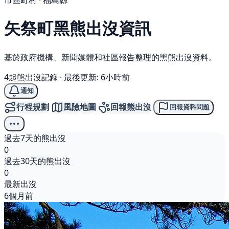
市區町村 · 福島縣
矢祭町
黑熊
出沒資訊
基於政府機構、新聞媒體和社區報告整理的黑熊出沒資料。
4起熊出沒記錄
·
最後更新: 6小時前
通知
行程規劃
風險地圖
回報熊出沒
回報資料問題
過去7天的熊出沒
0
過去30天的熊出沒
0
最新出沒
6個月前