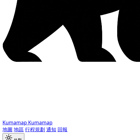
Kumamap
Kumamap
地圖
地區
行程規劃
通知
回報