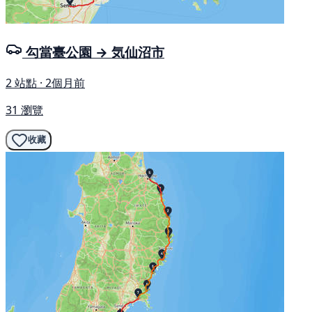
勾當臺公園 → 気仙沼市
2 站點 · 2個月前
31 瀏覽
收藏