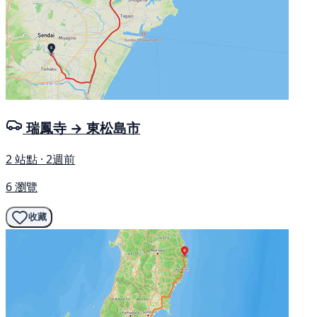
瑞鳳寺 → 東松島市
2 站點 · 2週前
6 瀏覽
收藏