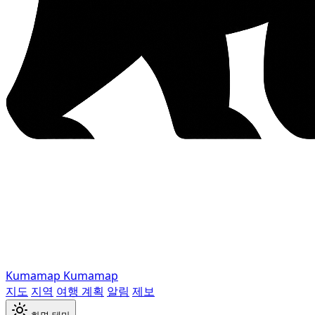
Kumamap
Kumamap
지도
지역
여행 계획
알림
제보