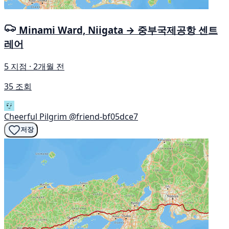
Minami Ward, Niigata → 중부국제공항 센트
레어
5 지점 · 2개월 전
35 조회
Cheerful Pilgrim
@friend-bf05dce7
저장