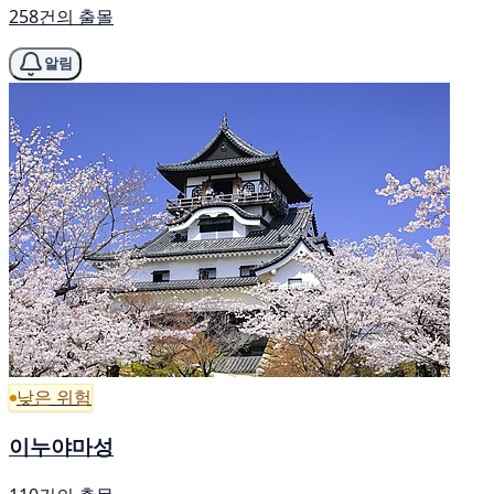
258건의 출몰
알림
낮은 위험
이누야마성