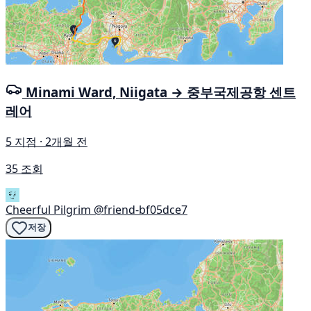
Minami Ward, Niigata → 중부국제공항 센트
레어
5 지점 · 2개월 전
35 조회
Cheerful Pilgrim
@friend-bf05dce7
저장