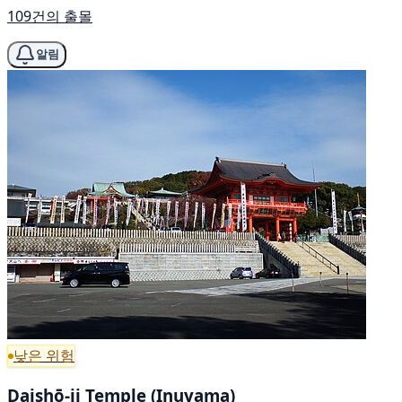
109건의 출몰
알림
낮은 위험
Daishō-ji Temple (Inuyama)